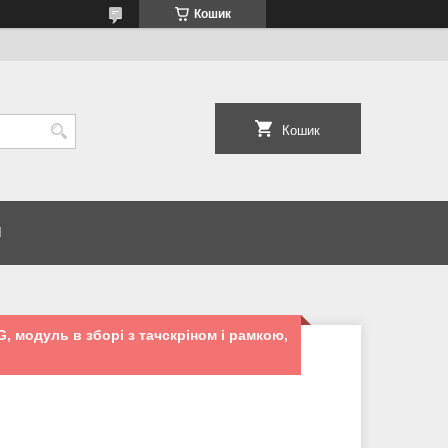
Кошик
Кошик
И
, модуль в зборі з тачскріном і рамкою,