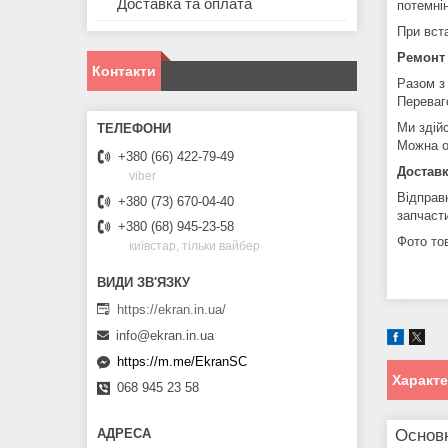
Доставка та оплата
потемні
При вст
Ремонт
Контакти
Разом з
Переваг
Ми здій
Можна о
+380 (66) 422-79-49
Доставк
viber
Відправ
+380 (73) 670-04-40
запчаст
+380 (68) 945-23-58
Фото тов
київстар, тільки вайбер
https://ekran.in.ua/
info@ekran.in.ua
https://m.me/EkranSC
Характ
068 945 23 58
Основ