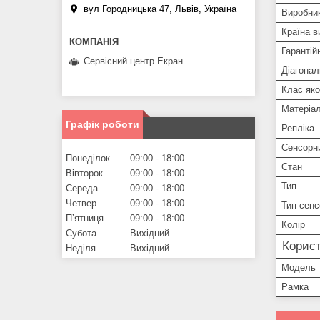
вул Городницька 47, Львів, Україна
Виробни
Країна в
Гарантій
Сервісний центр Екран
Діагонал
Клас яко
Матеріа
Графік роботи
Репліка
Сенсорн
Понеділок
09:00
18:00
Стан
Вівторок
09:00
18:00
Тип
Середа
09:00
18:00
Четвер
09:00
18:00
Тип сенс
Пʼятниця
09:00
18:00
Колір
Субота
Вихідний
Корист
Неділя
Вихідний
Модель 
Рамка