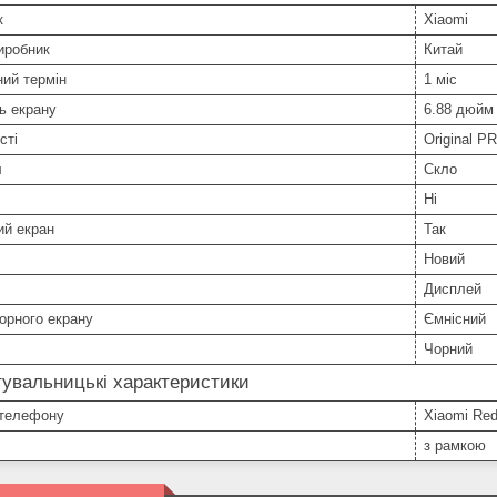
к
Xiaomi
иробник
Китай
ний термін
1 міс
ь екрану
6.88 дюйм
сті
Original P
л
Скло
Ні
ий екран
Так
Новий
Дисплей
орного екрану
Ємнісний
Чорний
увальницькі характеристики
телефону
Xiaomi Re
з рамкою