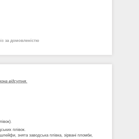
нів
за домовленістю
вона відсутня.
івок).
ських плівок.
шлейфи, знята заводська плівка, зірвані пломби,