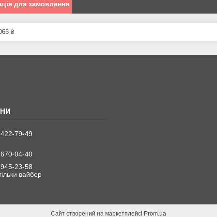
ція для замовлення
065 ₴
 422-79-49
 670-04-40
 945-23-58
 тільки вайбер
Сайт створений на маркетплейсі
Prom.ua