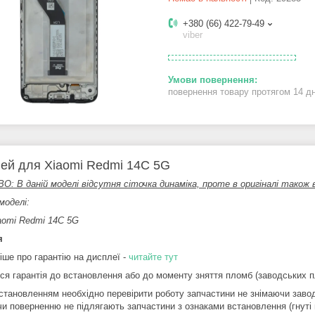
+380 (66) 422-79-49
viber
повернення товару протягом 14 д
ей для Xiaomi Redmi 14C 5G
: В даній моделі відсутня сіточка динаміка, проте в оригіналі також 
моделі:
aomi Redmi 14C 5G
я
іше про гарантію на дисплеї -
читайте тут
ся гарантія до встановлення або до моменту зняття пломб (заводських пл
становленням необхідно перевірити роботу запчастини не знімаючи завод
чи поверненню не підлягають запчастини з ознаками встановлення (гнуті 