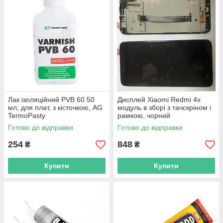
Лак ізоляційний PVB 60 50
Дисплей Xiaomi Redmi 4x
мл, для плат, з кісточкою, AG
модуль в зборі з тачскріном і
TermoPasty
рамкою, чорний
Готово до відправки
Готово до відправки
254
848
₴
₴
Купити
Купити