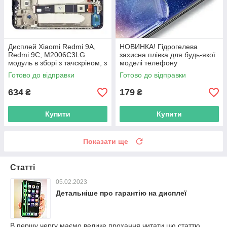
Дисплей Xiaomi Redmi 9A,
НОВИНКА! Гідрогелева
Redmi 9C, M2006C3LG
захисна плівка для будь-якої
модуль в зборі з тачскріном, з
моделі телефону
рамкою, чорний, HC
Готово до відправки
Готово до відправки
634
179
₴
₴
Купити
Купити
Показати ще
Статті
05.02.2023
Детальніше про гарантію на дисплеї
В першу чергу маємо велике прохання читати цю статтю