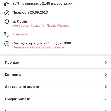
Huawei, Motorola, Lenovo та інших, а
98% позитивних з 2148 відгуків за рік
також плати, шлейфи, акумулятори та
Працює з 25.09.2013
інше. Надаємо гарантію! Можливий
14
м. Львів
обмін протягом
днів. Працюємо по
вул Городницька 47, Львів, Україна
всій Україні.
Контакти
Наш каталог
Сьогодні працює з 09:00 до 18:00
Показати весь графік роботи
Про нас
Найпопулярніше серед наших
пропозицій
Контакти
Доставка та оплата
Графік роботи