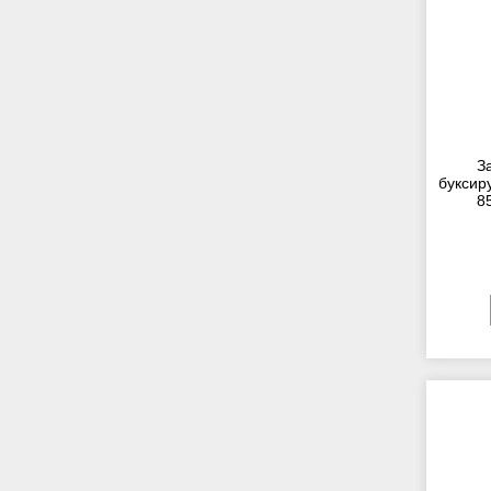
З
буксиру
8