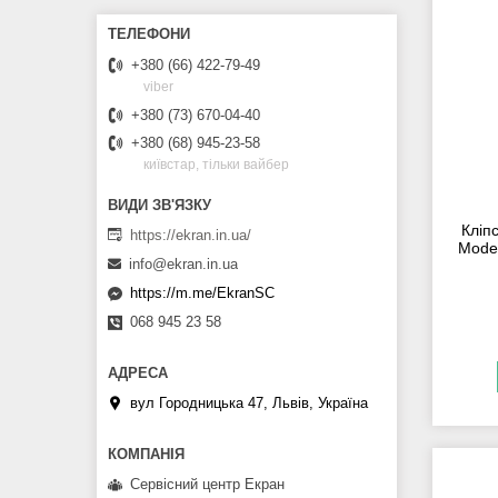
+380 (66) 422-79-49
viber
+380 (73) 670-04-40
+380 (68) 945-23-58
київстар, тільки вайбер
Кліп
https://ekran.in.ua/
Model
info@ekran.in.ua
https://m.me/EkranSC
068 945 23 58
вул Городницька 47, Львів, Україна
Сервісний центр Екран