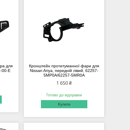
ера для
Кронштейн протитуманної фари для
1-00-E
Nissan Ariya, передній лівий, 62257-
5MP0A/62257-5MR0A
1 650 ₴
Готово до відправки
Купити