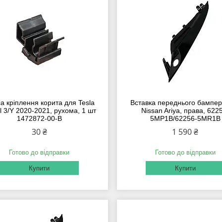
са кріплення корита для Tesla
Вставка переднього бампер
 3/Y 2020-2021, рухома, 1 шт
Nissan Ariya, права, 622
1472872-00-B
5MP1B/62256-5MR1B
30 ₴
1 590 ₴
Готово до відправки
Готово до відправки
Купити
Купити