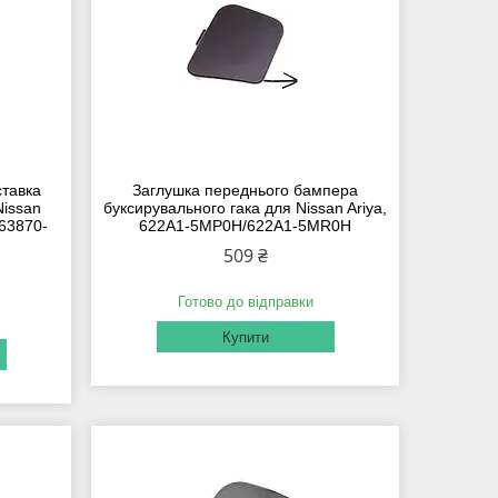
ставка
Заглушка переднього бампера
Nissan
буксирувального гака для Nissan Ariya,
/63870-
622A1-5MP0H/622A1-5MR0H
509 ₴
Готово до відправки
Купити