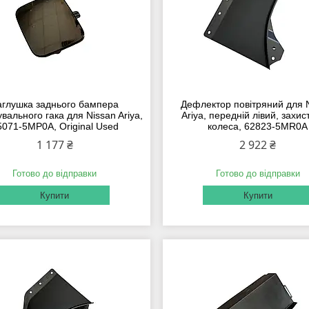
аглушка заднього бампера
Дефлектор повітряний для 
вального гака для Nissan Ariya,
Ariya, передній лівий, захис
5071‑5MP0A, Original Used
колеса, 62823-5MR0A
1 177 ₴
2 922 ₴
Готово до відправки
Готово до відправки
Купити
Купити