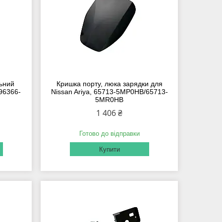
льний
Кришка порту, люка зарядки для
 96366-
Nissan Ariya, 65713-5MP0HB/65713-
5MR0HB
1 406 ₴
Готово до відправки
Купити