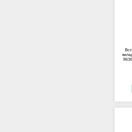
Вст
вкла
963