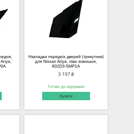
ередня,
Накладка передніх дверей (трикутник)
Ariya,
для Nissan Ariyа, ліва зовнішня,
P0A
802D3-5MP1А
3 197 ₴
Готово до відправки
Купити