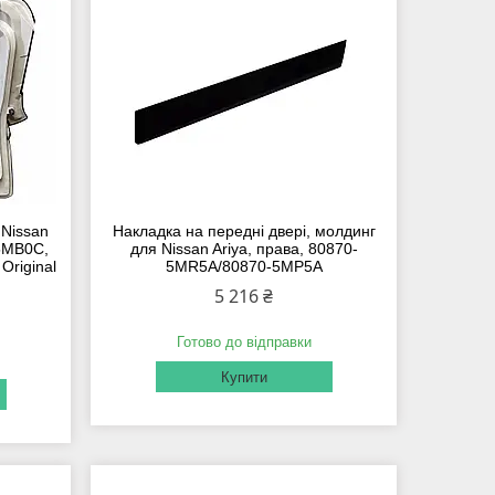
 Nissan
Накладка на передні двері, молдинг
-5MB0C,
для Nissan Ariya, права, 80870-
riginal
5MR5A/80870-5MP5A
5 216 ₴
Готово до відправки
Купити