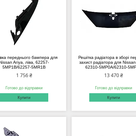
вка переднього бампера для
Решітка радіатора в зборі п
Nissan Ariya, ліва, 62257-
захист радіатора для Nissan 
5MP1B/62257-5MR1B
62310-5MP0A/62310-5M
1 756 ₴
13 470 ₴
Готово до відправки
Готово до відправки
Купити
Купити