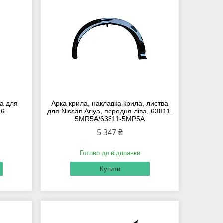
а для
Арка крила, накладка крила, листва
56-
для Nissan Ariya, передня ліва, 63811-
5MR5A/63811-5MP5A
5 347 ₴
Готово до відправки
Купити