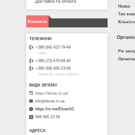
Доставка та оплата
Назва:
Тип комп
Контакти
Кількіст
Організ
+380 (66) 422-79-49
Рік засн
viber
Організ
+380 (73) 670-04-40
+380 (68) 945-23-58
київстар, тільки вайбер
https://ekran.in.ua/
info@ekran.in.ua
https://m.me/EkranSC
068 945 23 58