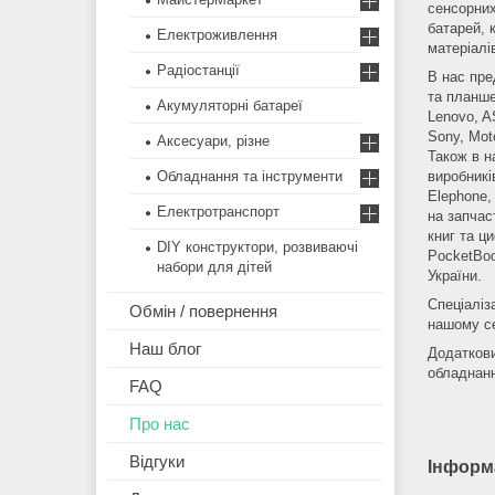
сенсорних
батарей, 
Електроживлення
матеріалі
Радіостанції
В нас пре
та планше
Акумуляторні батареї
Lenovo, A
Sony, Moto
Аксесуари, різне
Також в н
Обладнання та інструменти
виробників
Elephone,
Електротранспорт
на запчас
книг та ц
DIY конструктори, розвиваючі
PocketBoo
набори для дітей
України.
Спеціаліз
Обмін / повернення
нашому се
Наш блог
Додаткови
обладнанн
FAQ
Про нас
Відгуки
Інформ