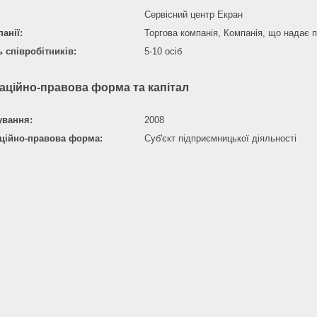
Сервісний центр Екран
анії:
Торгова компанія, Компанія, що надає 
ь співробітників:
5-10 осіб
аційно-правова форма та капітал
ування:
2008
аційно-правова форма:
Суб'єкт підприємницької діяльності