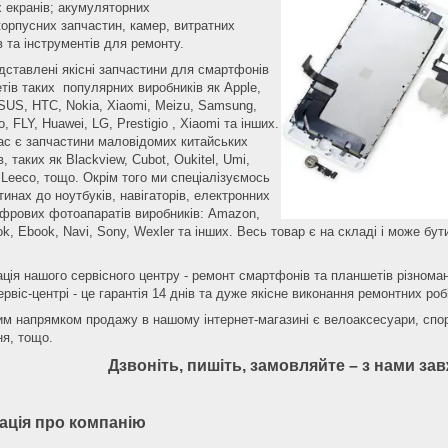
 екранів; акумуляторних
корпусних запчастин, камер, витратних
в та інструментів для ремонту.
дставлені якісні запчастини для смартфонів
тів таких популярних виробників як Apple,
SUS, HTC, Nokia, Xiaomi, Meizu, Samsung,
, FLY, Huawei, LG, Prestigio , Xiaomi та інших.
ас є запчастини маловідомих китайських
, таких як Blackview, Cubot, Oukitel, Umi,
 Leeco, тощо. Окрім того ми спеціалізуємось
тинах до ноутбуків, навігаторів, електронних
ифрових фотоапаратів виробників: Amazon,
k, Ebook, Navi, Sony, Wexler та інших. Весь товар є на складі і може бу
ація нашого сервісного центру - ремонт смартфонів та планшетів різноман
рвіс-центрі - це гарантія 14 днів та дуже якісне виконання ремонтних р
м напрямком продажу в нашому інтернет-магазині є велоаксесуари, спор
я, тощо.
Дзвоніть, пишіть, замовляйте – з нами з
ація про компанію