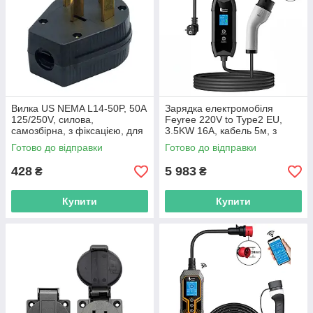
Вилка US NEMA L14-50P, 50A
Зарядка електромобіля
125/250V, силова,
Feyree 220V to Type2 EU,
самозбірна, з фіксацією, для
3.5KW 16A, кабель 5м, з
американської розетки
сумкою, APP версія, WiFi
Готово до відправки
Готово до відправки
смарт контроль
428
5 983
₴
₴
Купити
Купити