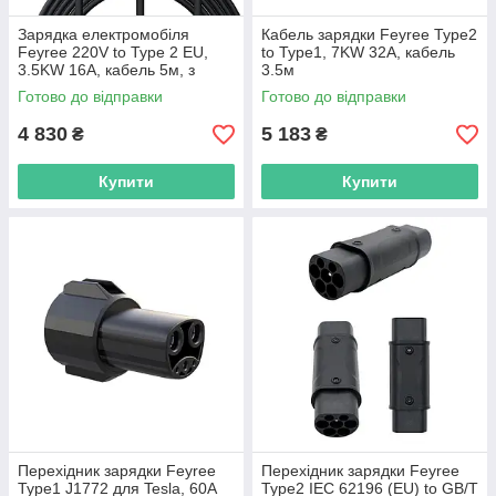
Зарядка електромобіля
Кабель зарядки Feyree Type2
Feyree 220V to Type 2 EU,
to Type1, 7KW 32A, кабель
3.5KW 16A, кабель 5м, з
3.5м
сумкою
Готово до відправки
Готово до відправки
4 830
5 183
₴
₴
Купити
Купити
Перехідник зарядки Feyree
Перехідник зарядки Feyree
Type1 J1772 для Tesla, 60A
Type2 IEC 62196 (EU) to GB/T