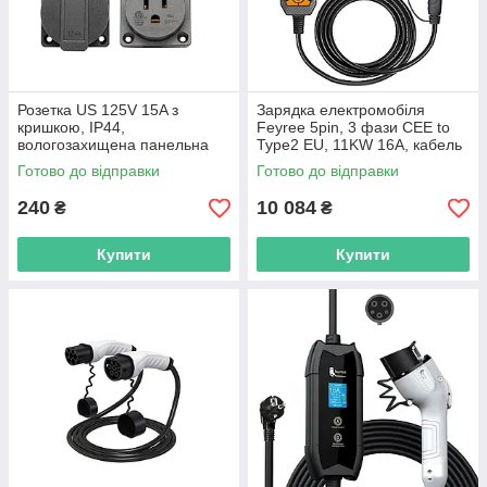
Розетка US 125V 15A з
Зарядка електромобіля
кришкою, IP44,
Feyree 5pin, 3 фази CEE to
вологозахищена панельна
Type2 EU, 11KW 16A, кабель
для американської вилки
5м, з сумкою, з WiFi та APP
Готово до відправки
Готово до відправки
керуванням
240
10 084
₴
₴
Купити
Купити