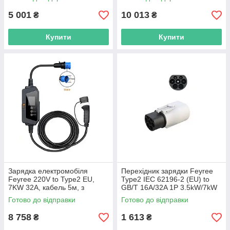
5MT2A, Original Used
5 001
10 013
₴
₴
Купити
Купити
Зарядка електромобіля
Перехідник зарядки Feyree
Feyree 220V to Type2 EU,
Type2 IEC 62196-2 (EU) to
7KW 32A, кабель 5м, з
GB/T 16A/32A 1P 3.5kW/7kW
сумкою
Готово до відправки
Готово до відправки
8 758
1 613
₴
₴