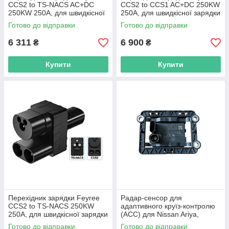
CCS2 to TS-NACS AC+DC
CCS2 to CCS1 AC+DC 250KW
250KW 250A, для швидкісної
250A, для швидкісної зарядки
зарядки електромобіля
електромобіля
Готово до відправки
Готово до відправки
6 311
6 900
₴
₴
Купити
Купити
Перехідник зарядки Feyree
Радар-сенсор для
CCS2 to TS-NACS 250KW
адаптивного круїз-контролю
250A, для швидкісної зарядки
(ACC) для Nissan Ariya,
електромобіля
модуль датчик, 98890-
Готово до відправки
Готово до відправки