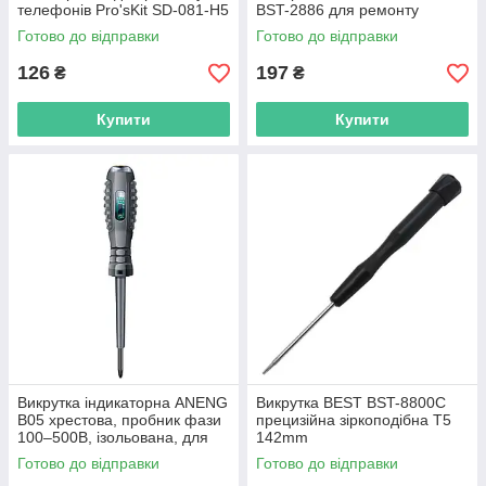
телефонів Pro'sKit SD-081-H5
BST-2886 для ремонту
(HEX H2.0)
Готово до відправки
Готово до відправки
126
197
₴
₴
Купити
Купити
Викрутка індикаторна ANENG
Викрутка BEST BST-8800C
B05 хрестова, пробник фази
прецизійна зіркоподібна T5
100–500В, ізольована, для
142mm
електриків
Готово до відправки
Готово до відправки