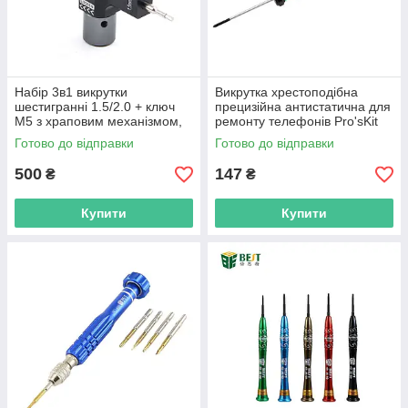
Набір 3в1 викрутки
Викрутка хрестоподібна
шестигранні 1.5/2.0 + ключ
прецизійна антистатична для
M5 з храповим механізмом,
ремонту телефонів Pro'sKit
для FPV
SD-083-P2
Готово до відправки
Готово до відправки
500
147
₴
₴
Купити
Купити