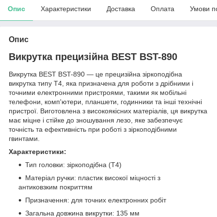
Опис
Характеристики
Доставка
Оплата
Умови п
Опис
Викрутка прецизійна BEST BST-890
Викрутка BEST BST-890 — це прецизійна зіркоподібна
викрутка типу T4, яка призначена для роботи з дрібними і
точними електронними пристроями, такими як мобільні
телефони, комп'ютери, планшети, годинники та інші технічні
пристрої. Виготовлена з високоякісних матеріалів, ця викрутка
має міцне і стійке до зношування лезо, яке забезпечує
точність та ефективність при роботі з зіркоподібними
гвинтами.
Характеристики:
Тип головки: зіркоподібна (T4)
Матеріал ручки: пластик високої міцності з
антиковзким покриттям
Призначення: для точних електронних робіт
Загальна довжина викрутки: 135 мм