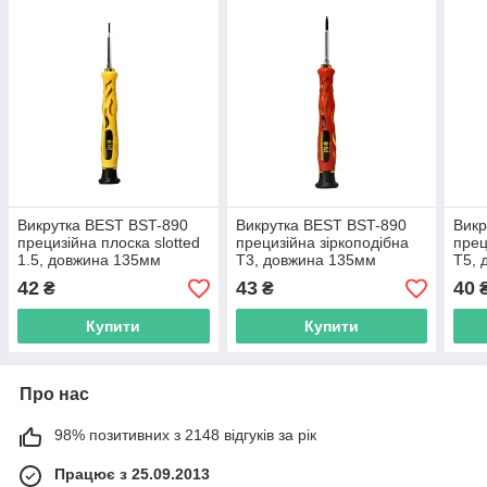
Викрутка BEST BST-890
Викрутка BEST BST-890
Викр
прецизійна плоска slotted
прецизійна зіркоподібна
прец
1.5, довжина 135мм
T3, довжина 135мм
T5, 
42
43
40
₴
₴
Купити
Купити
Про нас
98% позитивних з 2148 відгуків за рік
Працює з 25.09.2013