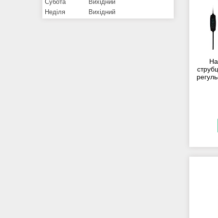
Субота
Вихідний
Неділя
Вихідний
На
струб
регуль