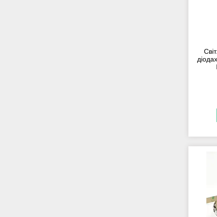
Сві
діода