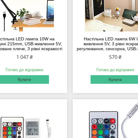
стільна LED лампа 10W на
Настільна LED лампа 6W 
цині 215mm, USB-живлення 5V,
живлення 5V, 3 рівні яскра
оване плече, 3 рівні яскравості
регулювання, сенсорна, USB-
1 047 ₴
570 ₴
Готово до відправки
Готово до відправки
Купити
Купити