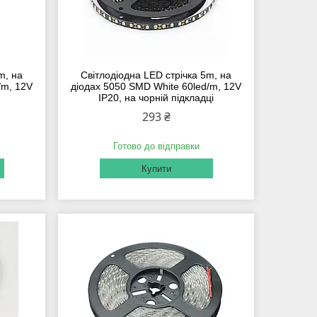
m, на
Світлодіодна LED стрічка 5m, на
/m, 12V
діодах 5050 SMD White 60led/m, 12V
IP20, на чорній підкладці
293 ₴
Готово до відправки
Купити