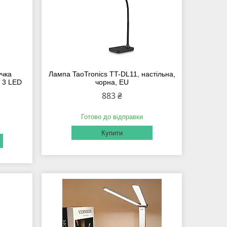
учка
Лампа TaoTronics TT-DL11, настільна,
, 3 LED
чорна, EU
883 ₴
Готово до відправки
Купити