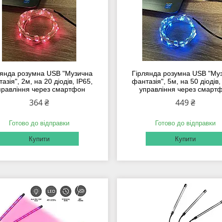
лянда розумна USB "Музична
Гірлянда розумна USB "Му
азія", 2м, на 20 діодів, IP65,
фантазія", 5м, на 50 діодів,
правління через смартфон
управління через смарт
364 ₴
449 ₴
Готово до відправки
Готово до відправки
Купити
Купити