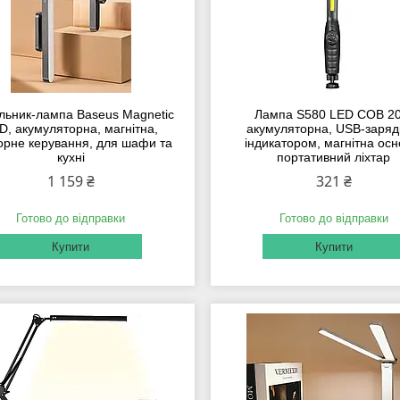
льник-лампа Baseus Magnetic
Лампа S580 LED COB 2
D, акумуляторна, магнітна,
акумуляторна, USB-заряд
орне керування, для шафи та
індикатором, магнітна осн
кухні
портативний ліхтар
1 159 ₴
321 ₴
Готово до відправки
Готово до відправки
Купити
Купити