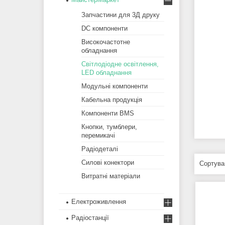
Запчастини для 3Д друку
DC компоненти
Високочастотне
обладнання
Світлодіодне освітлення,
LED обладнання
Модульні компоненти
Кабельна продукція
Компоненти BMS
Кнопки, тумблери,
перемикачі
Радіодеталі
Силові конектори
Витратні матеріали
Електроживлення
Радіостанції