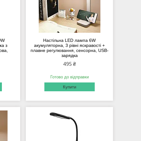
0W
Настільна LED лампа 6W
ка з
акумуляторна, 3 рівні яскравості +
ова,
плавне регулювання, сенсорна, USB-
зарядка
495 ₴
Готово до відправки
Купити