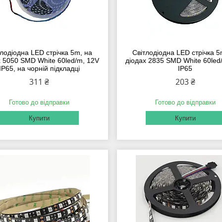
тлодіодна LED стрічка 5m, на
Світлодіодна LED стрічка 5
х 5050 SMD White 60led/m, 12V
діодах 2835 SMD White 60led
IP65, на чорній підкладці
IP65
311 ₴
203 ₴
Готово до відправки
Готово до відправки
Купити
Купити