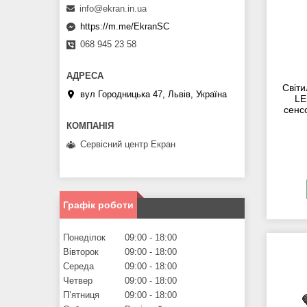
info@ekran.in.ua
https://m.me/EkranSC
068 945 23 58
Світи
вул Городницька 47, Львів, Україна
LE
сенс
Сервісний центр Екран
Графік роботи
Понеділок
09:00
18:00
Вівторок
09:00
18:00
Середа
09:00
18:00
Четвер
09:00
18:00
Пʼятниця
09:00
18:00