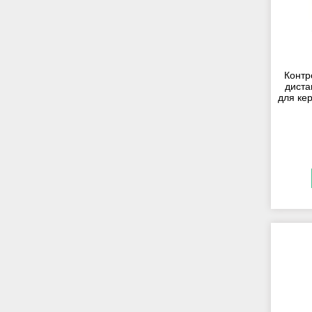
Контр
диста
для ке