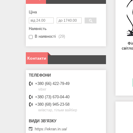
Ціна
Наявність
В наявності
29
Фі
світл
Контакти
+380 (66) 422-79-49
viber
+380 (73) 670-04-40
+380 (68) 945-23-58
київстар, тільки вайбер
https://ekran.in.ua/