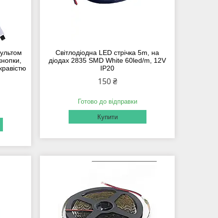
пультом
Світлодіодна LED стрічка 5m, на
кнопки,
діодах 2835 SMD White 60led/m, 12V
кравістю
IP20
150 ₴
Готово до відправки
Купити