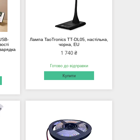
USB-
Лампа TaoTronics TT-DL05, настільна,
вості
чорна, EU
зарядка
1 740 ₴
Готово до відправки
Купити