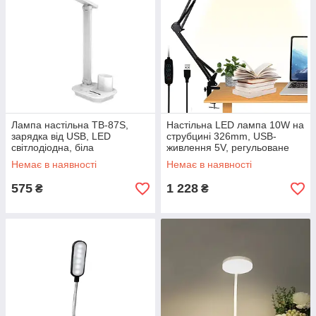
Лампа настільна TB-87S,
Настільна LED лампа 10W на
зарядка від USB, LED
струбцині 326mm, USB-
світлодіодна, біла
живлення 5V, регульоване
плече, 3 рівні яскравості
Немає в наявності
Немає в наявності
575
1 228
₴
₴