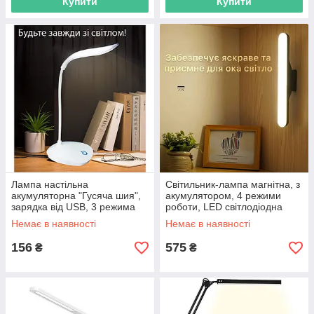
Купити
Купити
Лампа настільна
Світильник-лампа магнітна, з
акумуляторна "Гусяча шия",
акумулятором, 4 режими
зарядка від USB, 3 режима
роботи, LED світлодіодна
роботи, лед світлодіодна,
Немає в наявності
Немає в наявності
біла
156
575
₴
₴