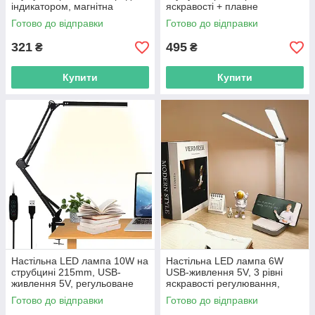
індикатором, магнітна
яскравості + плавне
основа, портативний ліхтар
регулювання, сенсорна,
Готово до відправки
Готово до відправки
USB-зарядка
321
495
₴
₴
Купити
Купити
Настільна LED лампа 10W на
Настільна LED лампа 6W
струбцині 215mm, USB-
USB-живлення 5V, 3 рівні
живлення 5V, регульоване
яскравості регулювання,
плече, 3 рівні яскравості
сенсорна, USB-зарядка
Готово до відправки
Готово до відправки