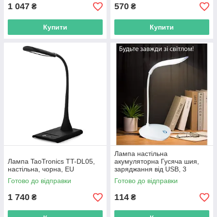
1 047
570
₴
₴
Купити
Купити
Лампа настільна
Лампа TaoTronics TT-DL05,
акумуляторна Гусяча шия,
настільна, чорна, EU
заряджання від USB, 3
режими роботи, на
Готово до відправки
Готово до відправки
батарейках, LED світлодіодна
Салатовий
1 740
114
₴
₴