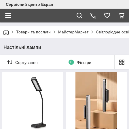
Сервісний центр Екран
Товари та послуги
МайстерМаркет
Світлодіодне осв
Настільні лампи
Сортування
0
Фільтри