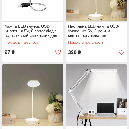
Лампа LED гнучка, USB-
Настільна LED лампа USB-
живлення 5V, 6 світлодіодів,
живлення 5V, 3 режими
портативний світильник для
світла, регулювання
читання та ноутбука
яскравості, для читання та
Немає в наявності
Немає в наявності
роботи
97
320
₴
₴