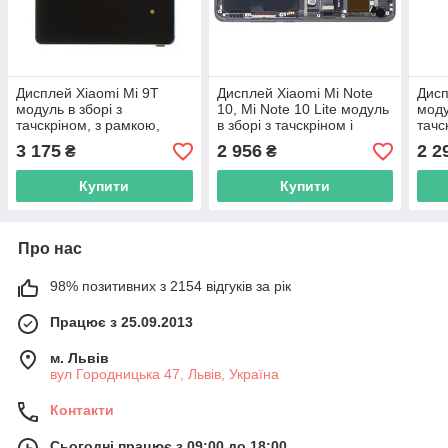
Дисплей Xiaomi Mi 9T
Дисплей Xiaomi Mi Note
Дисп
модуль в зборі з
10, Mi Note 10 Lite модуль
моду
тачскріном, з рамкою,
в зборі з тачскріном і
тачс
синій, Original PRC
рамкою, чорний, Original
AMOL
3 175
2 956
2 2
₴
₴
PRC
чор
Купити
Купити
Про нас
98% позитивних з 2154 відгуків за рік
Працює з 25.09.2013
м. Львів
вул Городницька 47, Львів, Україна
Контакти
Сьогодні працює з 09:00 до 18:00