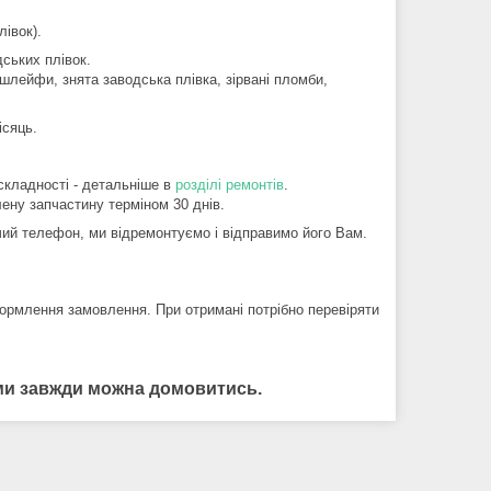
івок).
ських плівок.
шлейфи, знята заводська плівка, зірвані пломби,
ісяць.
складності - детальніше в
розділі ремонтів
.
ену запчастину терміном 30 днів.
й телефон, ми відремонтуємо і відправимо його Вам.
ормлення замовлення. При отримані потрібно перевіряти
нами завжди можна домовитись.