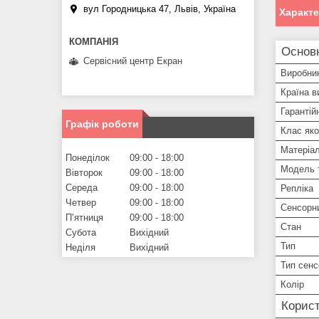
вул Городницька 47, Львів, Україна
Характ
Основ
Сервісний центр Екран
Виробни
Країна в
Гарантій
Графік роботи
Клас яко
Матеріа
Понеділок
09:00
18:00
Модель 
Вівторок
09:00
18:00
Середа
09:00
18:00
Репліка
Четвер
09:00
18:00
Сенсорн
Пʼятниця
09:00
18:00
Стан
Субота
Вихідний
Тип
Неділя
Вихідний
Тип сенс
Колір
Корист