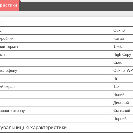
еристики
ні
к
Oukitel
иробник
Китай
ний термін
1 міс
сті
High Copy
л
Скло
телефону
Oukitel WP
Ні
ий екран
Так
Новий
Дисплей
орного екрану
Ємнісний
Чорний
увальницькі характеристики