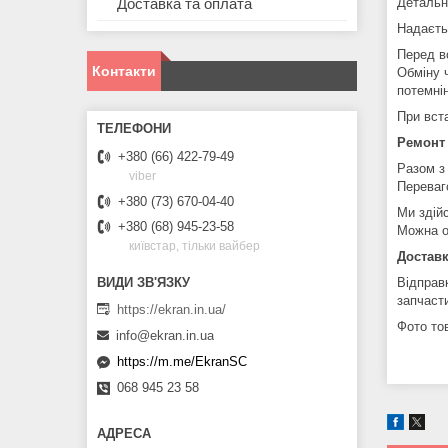
Детальн
Доставка та оплата
Надаєть
Перед в
Контакти
Обміну 
потемні
При вст
Ремонт
+380 (66) 422-79-49
Разом з
viber
Переваг
+380 (73) 670-04-40
Ми здій
+380 (68) 945-23-58
Можна о
київстар, тільки вайбер
Доставк
Відправ
запчаст
https://ekran.in.ua/
Фото тов
info@ekran.in.ua
https://m.me/EkranSC
068 945 23 58