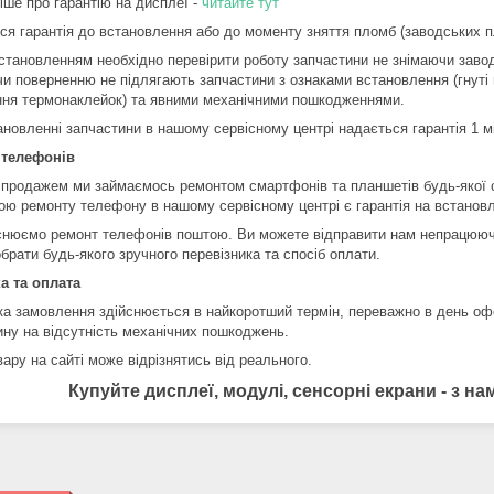
іше про гарантію на дисплеї -
читайте тут
ся гарантія до встановлення або до моменту зняття пломб (заводських пл
становленням необхідно перевірити роботу запчастини не знімаючи завод
чи поверненню не підлягають запчастини з ознаками встановлення (гнуті 
ння термонаклейок) та явними механічними пошкодженнями.
ановленні запчастини в нашому сервісному центрі надається гарантія 1 м
 телефонів
 продажем ми займаємось ремонтом смартфонів та планшетів будь-якої 
ою ремонту телефону в нашому сервісному центрі є гарантія на встановл
снюємо ремонт телефонів поштою. Ви можете відправити нам непрацюючи
брати будь-якого зручного перевізника та спосіб оплати.
а та оплата
ка замовлення здійснюється в найкоротший термін, переважно в день оф
ину на відсутність механічних пошкоджень.
ару на сайті може відрізнятись від реального.
Купуйте дисплеї, модулі, сенсорні екрани - з 