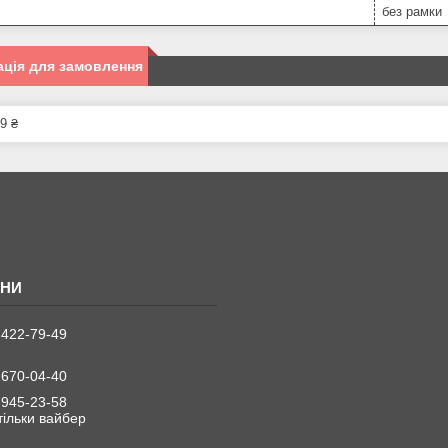
без рамки
ція для замовлення
9 ₴
 422-79-49
 670-04-40
 945-23-58
 тільки вайбер