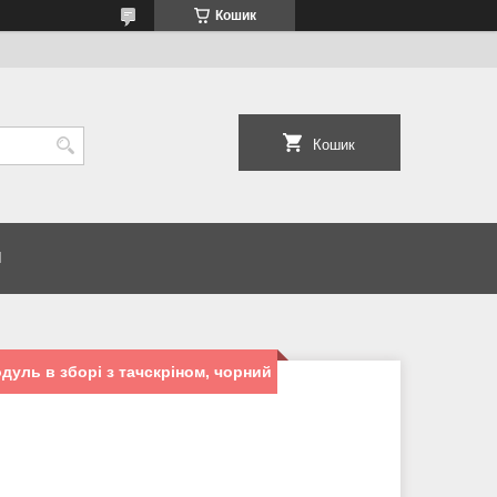
Кошик
Кошик
И
дуль в зборі з тачскріном, чорний