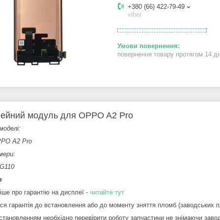
+380 (66) 422-79-49
viber
повернення товару протягом 14 д
ейний модуль для OPPO A2 Pro
моделі:
PO A2 Pro
мери:
G110
я
іше про гарантію на дисплеї -
читайте тут
ся гарантія до встановлення або до моменту зняття пломб (заводських пл
становленням необхідно перевірити роботу запчастини не знімаючи завод