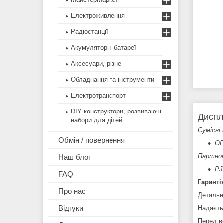
Електроживлення
Радіостанції
Акумуляторні батареї
Аксесуари, різне
Обладнання та інструменти
Електротранспорт
DIY конструктори, розвиваючі
Диспл
набори для дітей
Сумісні 
Обмін / повернення
OP
Партно
Наш блог
PJ
FAQ
Гаранті
Про нас
Детальн
Відгуки
Надаєть
Перед в