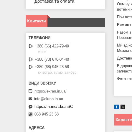
Доставка та оплата
Обміну 
потемні
При вст
Контакти
Ремонт
Разом з
Переваг
Ми здій
+380 (66) 422-79-49
Можна о
viber
Доставк
+380 (73) 670-04-40
Відправ
+380 (68) 945-23-58
запчаст
київстар, тільки вайбер
Фото тов
https://ekran.in.ua/
info@ekran.in.ua
https://m.me/EkranSC
068 945 23 58
Характ