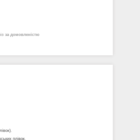
нів
за домовленістю
івок).
ських плівок.