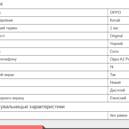
ні
к
OPPO
иробник
Китай
ний термін
1 міс
сті
Original
Чорний
л
Скло
телефону
Oppo A2 P
Ні
ий екран
Так
Новий
Дисплей
орного екрану
Ємнісний
увальницькі характеристики
без рамки