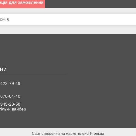
ція для замовлення
936 ₴
 422-79-49
 670-04-40
 945-23-58
 тільки вайбер
Сайт створений на маркетплейсі
Prom.ua