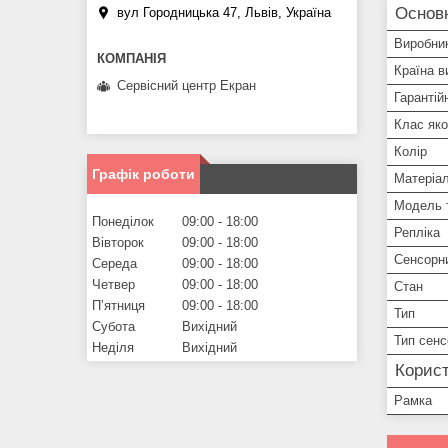
Основ
вул Городницька 47, Львів, Україна
Виробни
Країна в
Сервісний центр Екран
Гарантій
Клас яко
Колір
Графік роботи
Матеріа
Модель 
Понеділок
09:00
18:00
Репліка
Вівторок
09:00
18:00
Сенсорн
Середа
09:00
18:00
Четвер
09:00
18:00
Стан
Пʼятниця
09:00
18:00
Тип
Субота
Вихідний
Тип сенс
Неділя
Вихідний
Корист
Рамка