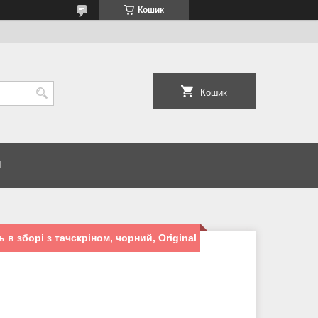
Кошик
Кошик
И
в зборі з тачскріном, чорний, Original