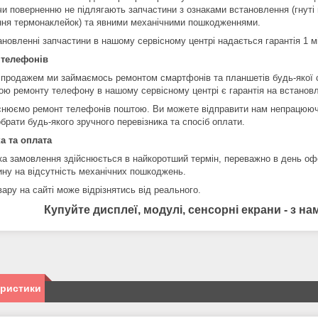
чи поверненню не підлягають запчастини з ознаками встановлення (гнуті 
ння термонаклейок) та явними механічними пошкодженнями.
ановленні запчастини в нашому сервісному центрі надається гарантія 1 м
 телефонів
 продажем ми займаємось ремонтом смартфонів та планшетів будь-якої 
ою ремонту телефону в нашому сервісному центрі є гарантія на встановл
снюємо ремонт телефонів поштою. Ви можете відправити нам непрацюючи
брати будь-якого зручного перевізника та спосіб оплати.
а та оплата
ка замовлення здійснюється в найкоротший термін, переважно в день оф
ину на відсутність механічних пошкоджень.
ару на сайті може відрізнятись від реального.
Купуйте дисплеї, модулі, сенсорні екрани - з 
еристики