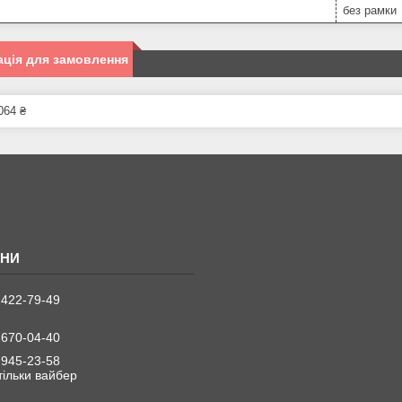
без рамки
ція для замовлення
064 ₴
 422-79-49
 670-04-40
 945-23-58
 тільки вайбер