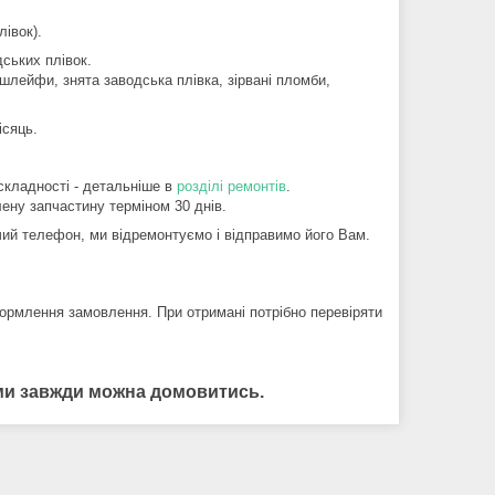
івок).
ських плівок.
шлейфи, знята заводська плівка, зірвані пломби,
ісяць.
складності - детальніше в
розділі ремонтів
.
ену запчастину терміном 30 днів.
й телефон, ми відремонтуємо і відправимо його Вам.
ормлення замовлення. При отримані потрібно перевіряти
нами завжди можна домовитись.