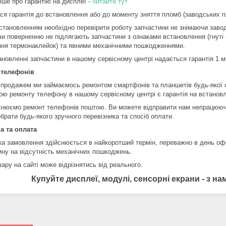
іше про гарантію на дисплеї -
читайте тут
ся гарантія до встановлення або до моменту зняття пломб (заводських пл
становленням необхідно перевірити роботу запчастини не знімаючи завод
чи поверненню не підлягають запчастини з ознаками встановлення (гнуті 
ння термонаклейок) та явними механічними пошкодженнями.
ановленні запчастини в нашому сервісному центрі надається гарантія 1 м
 телефонів
 продажем ми займаємось ремонтом смартфонів та планшетів будь-якої 
ою ремонту телефону в нашому сервісному центрі є гарантія на встановл
снюємо ремонт телефонів поштою. Ви можете відправити нам непрацюючи
брати будь-якого зручного перевізника та спосіб оплати.
а та оплата
ка замовлення здійснюється в найкоротший термін, переважно в день оф
ину на відсутність механічних пошкоджень.
ару на сайті може відрізнятись від реального.
Купуйте дисплеї, модулі, сенсорні екрани - з 