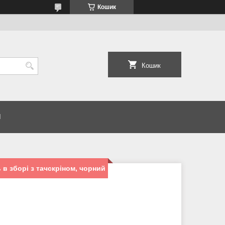
Кошик
Кошик
И
в зборі з тачскріном, чорний