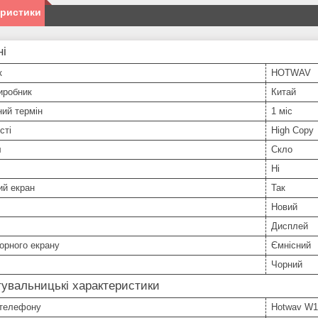
еристики
ні
к
HOTWAV
иробник
Китай
ний термін
1 міс
сті
High Copy
л
Скло
Ні
ий екран
Так
Новий
Дисплей
орного екрану
Ємнісний
Чорний
увальницькі характеристики
телефону
Hotwav W1