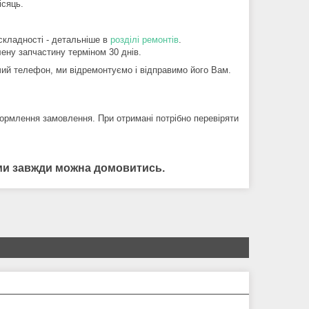
ісяць.
складності - детальніше в
розділі ремонтів
.
ену запчастину терміном 30 днів.
й телефон, ми відремонтуємо і відправимо його Вам.
ормлення замовлення. При отримані потрібно перевіряти
нами завжди можна домовитись.