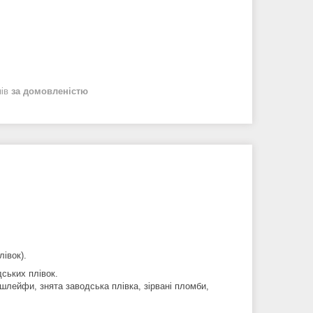
нів
за домовленістю
івок).
ських плівок.
шлейфи, знята заводська плівка, зірвані пломби,