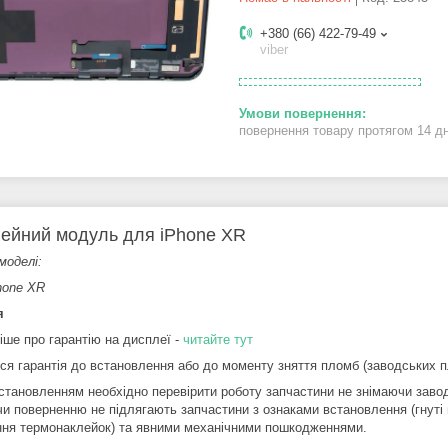
+380 (66) 422-79-49
viber
повернення товару протягом 14 д
ейний модуль для iPhone XR
моделі:
hone XR
я
іше про гарантію на дисплеї -
читайте тут
ся гарантія до встановлення або до моменту зняття пломб (заводських пл
становленням необхідно перевірити роботу запчастини не знімаючи завод
чи поверненню не підлягають запчастини з ознаками встановлення (гнуті 
ння термонаклейок) та явними механічними пошкодженнями.