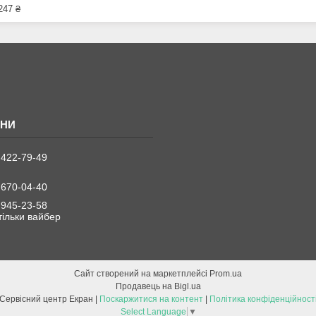
247 ₴
 422-79-49
 670-04-40
 945-23-58
 тільки вайбер
Сайт створений на маркетплейсі
Prom.ua
Продавець на Bigl.ua
Сервісний центр Екран |
Поскаржитися на контент
|
Політика конфіденційност
Select Language
▼