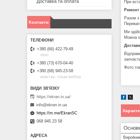
Доставка та оплата
При вст
Ремонт
Разом з
Контакти
Переваг
Ми здій
Можна о
Доставк
+380 (66) 422-79-49
Відправ
viber
запчаст
+380 (73) 670-04-40
Фото тов
+380 (68) 945-23-58
київстар, тільки вайбер
https://ekran.in.ua/
info@ekran.in.ua
Характ
https://m.me/EkranSC
068 945 23 58
Основ
Виробни