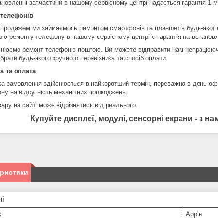
ановленні запчастини в нашому сервісному центрі надається гарантія 1 м
 телефонів
 продажем ми займаємось ремонтом смартфонів та планшетів будь-якої 
ою ремонту телефону в нашому сервісному центрі є гарантія на встановл
снюємо ремонт телефонів поштою. Ви можете відправити нам непрацюючи
брати будь-якого зручного перевізника та спосіб оплати.
а та оплата
ка замовлення здійснюється в найкоротший термін, переважно в день оф
ину на відсутність механічних пошкоджень.
ару на сайті може відрізнятись від реального.
Купуйте дисплеї, модулі, сенсорні екрани - з 
еристики
ні
к
Apple