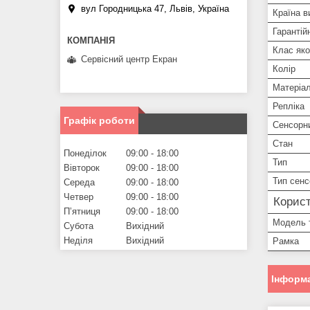
вул Городницька 47, Львів, Україна
Країна в
Гарантій
Клас яко
Сервісний центр Екран
Колір
Матеріа
Репліка
Графік роботи
Сенсорн
Стан
Понеділок
09:00
18:00
Тип
Вівторок
09:00
18:00
Тип сенс
Середа
09:00
18:00
Четвер
09:00
18:00
Корист
Пʼятниця
09:00
18:00
Модель 
Субота
Вихідний
Неділя
Вихідний
Рамка
Інформа