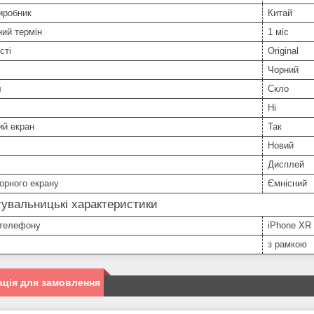
иробник
Китай
ний термін
1 міс
сті
Original
Чорний
л
Скло
Ні
ий екран
Так
Новий
Дисплей
орного екрану
Ємнісний
увальницькі характеристики
телефону
iPhone XR
з рамкою
ція для замовлення