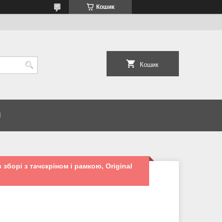
Кошик
Кошик
И
зборі з тачскріном і рамкою, Original