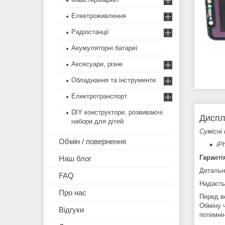
Електроживлення
Радіостанції
Акумуляторні батареї
Аксесуари, різне
Обладнання та інструменти
Електротранспорт
DIY конструктори, розвиваючі
Диспл
набори для дітей
Сумісні 
Обмін / повернення
iP
Гаранті
Наш блог
Детальн
FAQ
Надаєть
Про нас
Перед в
Обміну 
Відгуки
потемні