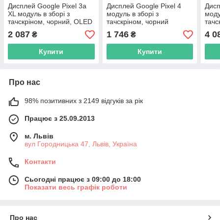
Дисплей Google Pixel 3a
Дисплей Google Pixel 4
Дисп
XL модуль в зборі з
модуль в зборі з
моду
тачскріном, чорний, OLED
тачскріном, чорний
тачс
2 087
1 746
4 0
₴
₴
Купити
Купити
Про нас
98% позитивних з 2149 відгуків за рік
Працює з 25.09.2013
м. Львів
вул Городницька 47, Львів, Україна
Контакти
Сьогодні працює з 09:00 до 18:00
Показати весь графік роботи
Про нас