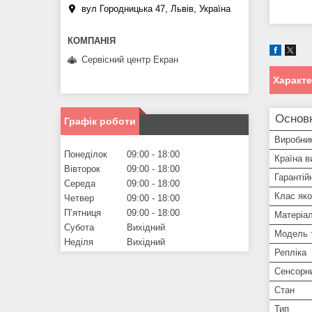
вул Городницька 47, Львів, Україна
Сервісний центр Екран
Характ
Основ
Графік роботи
Виробни
Понеділок
09:00
18:00
Країна в
Вівторок
09:00
18:00
Гарантій
Середа
09:00
18:00
Клас яко
Четвер
09:00
18:00
Пʼятниця
09:00
18:00
Матеріа
Субота
Вихідний
Модель 
Неділя
Вихідний
Репліка
Сенсорн
Стан
Тип