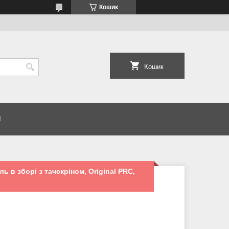
Кошик
Кошик
И
ь в зборі з тачскріном, Original PRC,