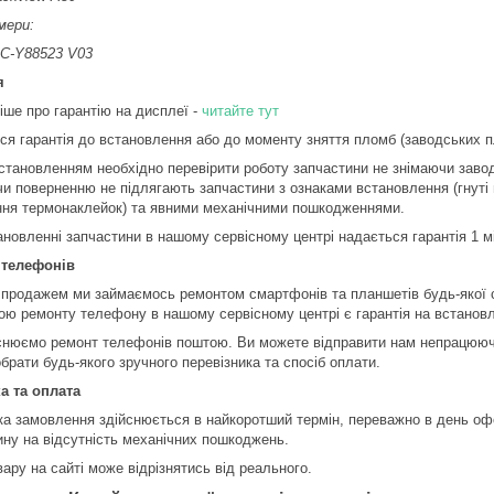
мери:
C-Y88523 V03
я
іше про гарантію на дисплеї -
читайте тут
ся гарантія до встановлення або до моменту зняття пломб (заводських пл
становленням необхідно перевірити роботу запчастини не знімаючи завод
чи поверненню не підлягають запчастини з ознаками встановлення (гнуті 
ння термонаклейок) та явними механічними пошкодженнями.
ановленні запчастини в нашому сервісному центрі надається гарантія 1 м
 телефонів
 продажем ми займаємось ремонтом смартфонів та планшетів будь-якої 
ою ремонту телефону в нашому сервісному центрі є гарантія на встановл
снюємо ремонт телефонів поштою. Ви можете відправити нам непрацюючи
брати будь-якого зручного перевізника та спосіб оплати.
а та оплата
ка замовлення здійснюється в найкоротший термін, переважно в день оф
ину на відсутність механічних пошкоджень.
ару на сайті може відрізнятись від реального.