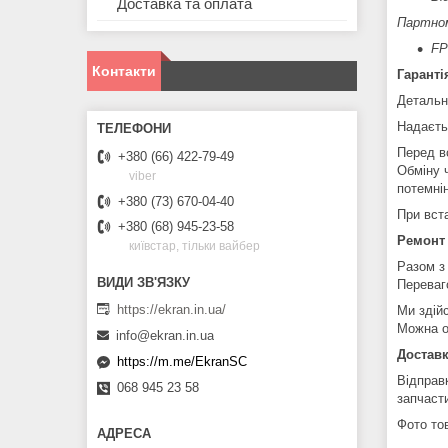
Доставка та оплата
Партно
FP
Контакти
Гаранті
Детальн
Надаєть
Перед в
+380 (66) 422-79-49
Обміну 
viber
потемні
+380 (73) 670-04-40
При вст
+380 (68) 945-23-58
Ремонт
київстар, тільки вайбер
Разом з
Переваг
https://ekran.in.ua/
Ми здій
Можна о
info@ekran.in.ua
Доставк
https://m.me/EkranSC
Відправ
068 945 23 58
запчаст
Фото тов