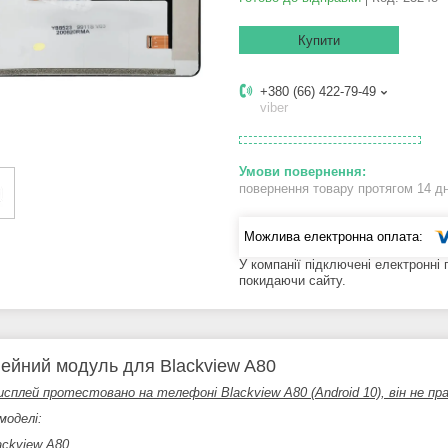
Купити
+380 (66) 422-79-49
viber
повернення товару протягом 14 д
У компанії підключені електронні
покидаючи сайту.
ейний модуль для Blackview A80
исплей протестовано на телефоні Blackview A80 (Android 10), він не пр
моделі:
ackview A80