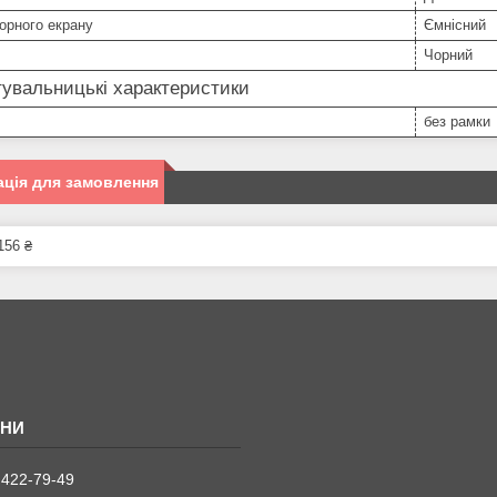
орного екрану
Ємнісний
Чорний
увальницькі характеристики
без рамки
ція для замовлення
156 ₴
 422-79-49