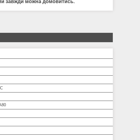
нами завжди можна домовитись.
RC
A80