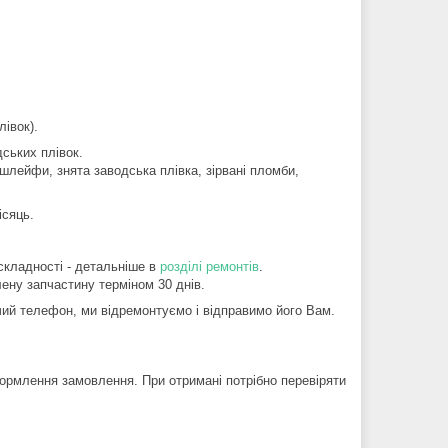
івок).
ських плівок.
шлейфи, знята заводська плівка, зірвані пломби,
ісяць.
складності - детальніше в
розділі ремонтів
.
ену запчастину терміном 30 днів.
й телефон, ми відремонтуємо і відправимо його Вам.
ормлення замовлення. При отримані потрібно перевіряти