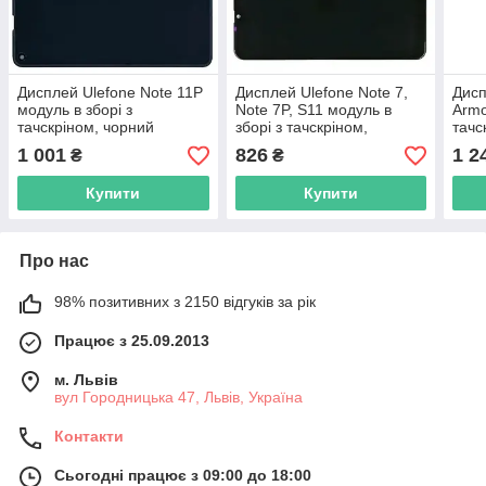
Дисплей Ulefone Note 11P
Дисплей Ulefone Note 7,
Дисп
модуль в зборі з
Note 7P, S11 модуль в
Armo
тачскріном, чорний
зборі з тачскріном,
тачс
чорний, Original PRC
1 001
826
1 2
₴
₴
Купити
Купити
Про нас
98% позитивних з 2150 відгуків за рік
Працює з 25.09.2013
м. Львів
вул Городницька 47, Львів, Україна
Контакти
Сьогодні працює з 09:00 до 18:00