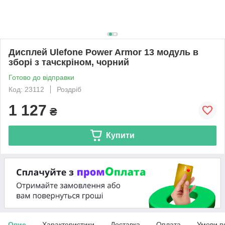
Дисплей Ulefone Power Armor 13 модуль в
зборі з тачскріном, чорний
Готово до відправки
Код: 23112
Роздріб
1 127
₴
Купити
Опис
Характеристики
Доставка
Оплата
Умови п