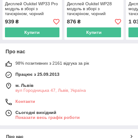
Дисплей Oukitel WP33 Pro
Дисплей Oukitel WP28
Дисп
модуль в зборі з
модуль в зборі з
моду
тачскріном, чорний
тачскріном, чорний
тачс
939
876
1 0
₴
₴
Купити
Купити
Про нас
98% позитивних з 2161 відгука за рік
Працює з 25.09.2013
м. Львів
вул Городницька 47, Львів, Україна
Контакти
Сьогодні вихідний
Показати весь графік роботи
Про нас