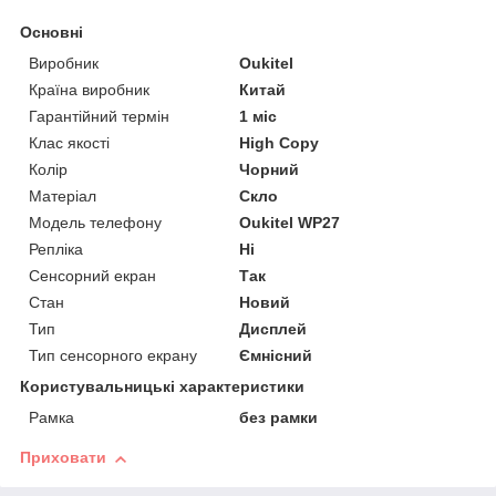
Основні
Виробник
Oukitel
Країна виробник
Китай
Гарантійний термін
1 міс
Клас якості
High Copy
Колір
Чорний
Матеріал
Скло
Модель телефону
Oukitel WP27
Репліка
Ні
Сенсорний екран
Так
Стан
Новий
Тип
Дисплей
Тип сенсорного екрану
Ємнісний
Користувальницькі характеристики
Рамка
без рамки
Приховати