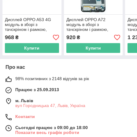
Дисплей OPPO A53 4G
Дисплей OPPO A72
Дис
модуль в зборі з
модуль в зборі з
моду
тачскріном і рамкою,
тачскріном і рамкою,
тачс
Original PRC, чорний
Original PRC, чорний
Orig
968
920
1 2
₴
₴
Купити
Купити
Про нас
98% позитивних з 2148 відгуків за рік
Працює з 25.09.2013
м. Львів
вул Городницька 47, Львів, Україна
Контакти
Сьогодні працює з 09:00 до 18:00
Показати весь графік роботи