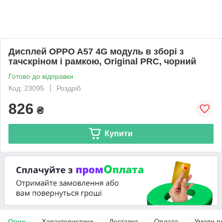
Дисплей OPPO A57 4G модуль в зборі з
тачскріном і рамкою, Original PRC, чорний
Готово до відправки
Код: 23095
Роздріб
826
₴
Купити
Опис
Характеристики
Доставка
Оплата
Умови п