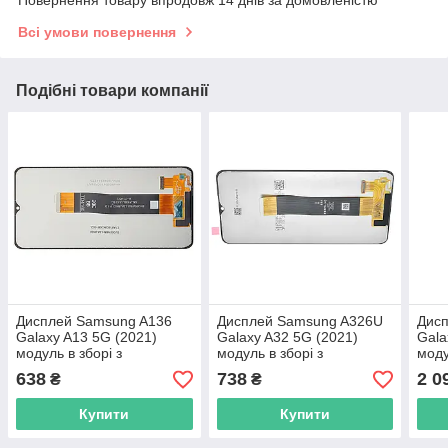
Всі умови повернення
Подібні товари компанії
Дисплей Samsung A136
Дисплей Samsung A326U
Дис
Galaxy A13 5G (2021)
Galaxy A32 5G (2021)
Gala
модуль в зборі з
модуль в зборі з
моду
тачскріном, Original PRC,
тачскріном, чорний,
тачс
638
738
2 0
₴
₴
чорний
Original PRC
Orig
Купити
Купити