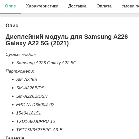
Опис
Характеристики
Доставка
Оплата
Умови п
Опис
Дисплейний модуль для Samsung A226
Galaxy A22 5G (2021)
Сумісні моделі:
Samsung A226 Galaxy A22 5G
Партномери:
SM-A226B
SM-A226B/DS
SM-A226B/DSN
FPC-NTD66004-02
1540418151
TXD1660JBRPU-12
TFTT5K3523FPC-A3-E
Гарантія