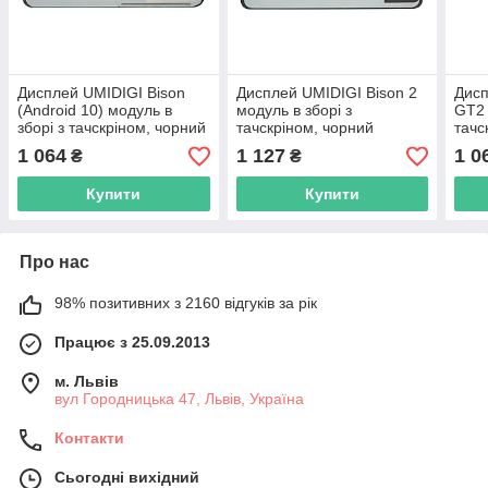
Дисплей UMIDIGI Bison
Дисплей UMIDIGI Bison 2
Дисп
(Android 10) модуль в
модуль в зборі з
GT2 
зборі з тачскріном, чорний
тачскріном, чорний
тачс
1 064
1 127
1 0
₴
₴
Купити
Купити
Про нас
98% позитивних з 2160 відгуків за рік
Працює з 25.09.2013
м. Львів
вул Городницька 47, Львів, Україна
Контакти
Сьогодні вихідний