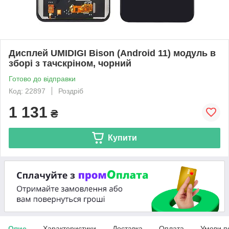
Дисплей UMIDIGI Bison (Android 11) модуль в
зборі з тачскріном, чорний
Готово до відправки
Код: 22897
Роздріб
1 131
₴
Купити
Опис
Характеристики
Доставка
Оплата
Умови п