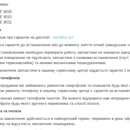
мери:
E 8030
E 8010
E 8031
я
іше про гарантію на дисплеї -
читайте тут
ся гарантія до встановлення або до моменту зняття пломб (заводських пл
становленням необхідно перевірити роботу запчастини не знімаючи завод
чи поверненню не підлягають запчастини з ознаками встановлення (гнуті 
ння термонаклейок) та явними механічними пошкодженнями.
ановленні запчастини в нашому сервісному центрі надається гарантія 1 м
 телефонів
 продажем ми займаємось ремонтом смартфонів та планшетів будь-якої 
ою ремонту телефону в нашому сервісному центрі є гарантія на встановл
снюємо ремонт телефонів поштою. Ви можете відправити нам непрацюючи
брати будь-якого зручного перевізника та спосіб оплати.
а та оплата
ка замовлення здійснюється в найкоротший термін, переважно в день оф
ину на відсутність механічних пошкоджень.