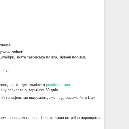
івок).
ських плівок.
шлейфи, знята заводська плівка, зірвані пломби,
ісяць.
складності - детальніше в
розділі ремонтів
.
ену запчастину терміном 30 днів.
й телефон, ми відремонтуємо і відправимо його Вам.
ормлення замовлення. При отримані потрібно перевіряти