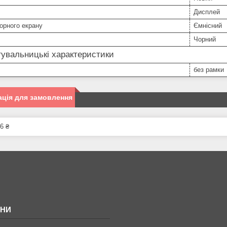
Дисплей
орного екрану
Ємнісний
Чорний
увальницькі характеристики
без рамки
ція для замовлення
6 ₴