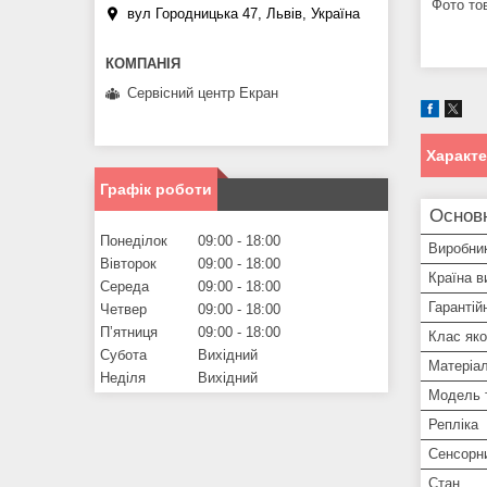
Фото тов
вул Городницька 47, Львів, Україна
Сервісний центр Екран
Характ
Графік роботи
Основ
Понеділок
09:00
18:00
Виробни
Вівторок
09:00
18:00
Країна в
Середа
09:00
18:00
Гарантій
Четвер
09:00
18:00
Пʼятниця
09:00
18:00
Клас яко
Субота
Вихідний
Матеріа
Неділя
Вихідний
Модель 
Репліка
Сенсорн
Стан