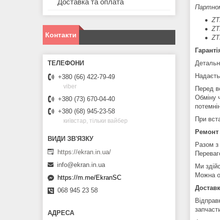
Доставка та оплата
Партно
ZT
ZT
Контакти
ZT
Гаранті
Детальн
Надаєть
+380 (66) 422-79-49
viber
Перед в
Обміну 
+380 (73) 670-04-40
потемні
+380 (68) 945-23-58
При вст
київстар, тільки вайбер
Ремонт
Разом з
https://ekran.in.ua/
Переваг
info@ekran.in.ua
Ми здій
Можна о
https://m.me/EkranSC
Доставк
068 945 23 58
Відправ
запчаст