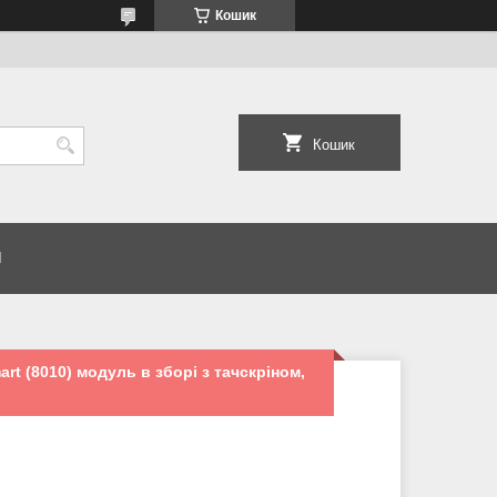
Кошик
Кошик
И
rt (8010) модуль в зборі з тачскріном,