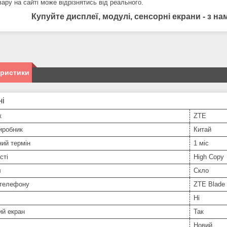
ару на сайті може відрізнятись від реального.
Купуйте дисплеї, модулі, сенсорні екрани - з 
еристики
ні
к
ZTE
иробник
Китай
ний термін
1 міс
сті
High Copy
л
Скло
телефону
ZTE Blade
Ні
ий екран
Так
Новий