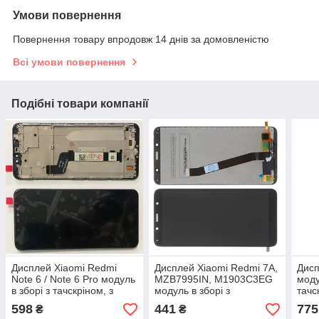
Умови повернення
Повернення товару впродовж 14 днів за домовленістю
Всі умови повернення
Подібні товари компанії
Дисплей Xiaomi Redmi
Дисплей Xiaomi Redmi 7A,
Дисп
Note 6 / Note 6 Pro модуль
MZB7995IN, M1903C3EG
моду
в зборі з тачскріном, з
модуль в зборі з
тачс
рамкою, чорний, HC
тачскріном, чорний, HC
рам
598
441
775
₴
₴