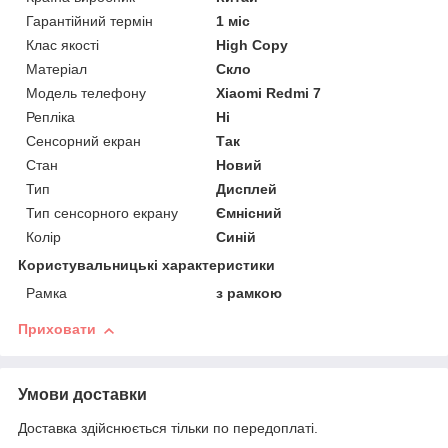
Гарантійний термін
1 міс
Клас якості
High Copy
Матеріал
Скло
Модель телефону
Xiaomi Redmi 7
Репліка
Ні
Сенсорний екран
Так
Стан
Новий
Тип
Дисплей
Тип сенсорного екрану
Ємнісний
Колір
Синій
Користувальницькі характеристики
Рамка
з рамкою
Приховати
Умови доставки
Доставка здійснюється тільки по передоплаті.