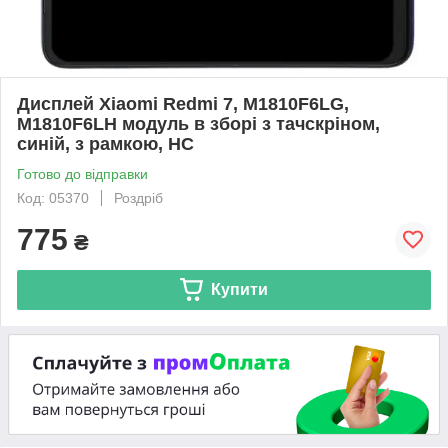
Дисплей Xiaomi Redmi 7, M1810F6LG,
M1810F6LH модуль в зборі з тачскріном,
синій, з рамкою, HC
Готово до відправки
Код: 05370
Роздріб
775
₴
Купити