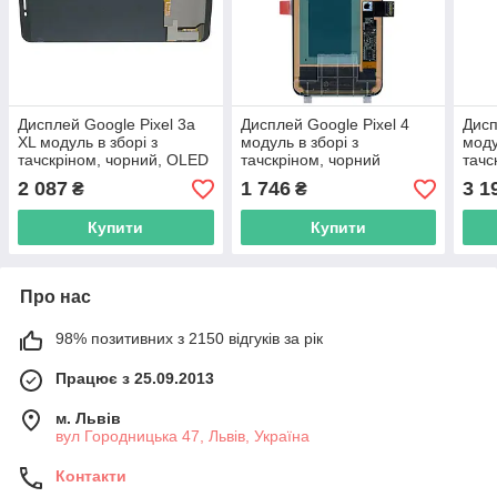
Дисплей Google Pixel 3a
Дисплей Google Pixel 4
Дисп
XL модуль в зборі з
модуль в зборі з
моду
тачскріном, чорний, OLED
тачскріном, чорний
тачс
рам
2 087
1 746
3 1
₴
₴
Купити
Купити
Про нас
98% позитивних з 2150 відгуків за рік
Працює з 25.09.2013
м. Львів
вул Городницька 47, Львів, Україна
Контакти