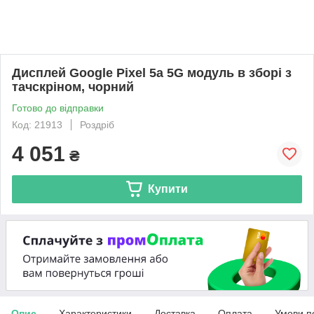
Дисплей Google Pixel 5a 5G модуль в зборі з
тачскріном, чорний
Готово до відправки
Код: 21913
Роздріб
4 051
₴
Купити
Опис
Характеристики
Доставка
Оплата
Умови п