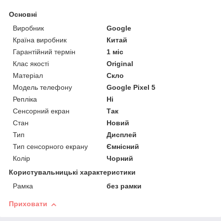
Основні
Виробник
Google
Країна виробник
Китай
Гарантійний термін
1 міс
Клас якості
Original
Матеріал
Скло
Модель телефону
Google Pixel 5
Репліка
Ні
Сенсорний екран
Так
Стан
Новий
Тип
Дисплей
Тип сенсорного екрану
Ємнісний
Колір
Чорний
Користувальницькі характеристики
Рамка
без рамки
Приховати