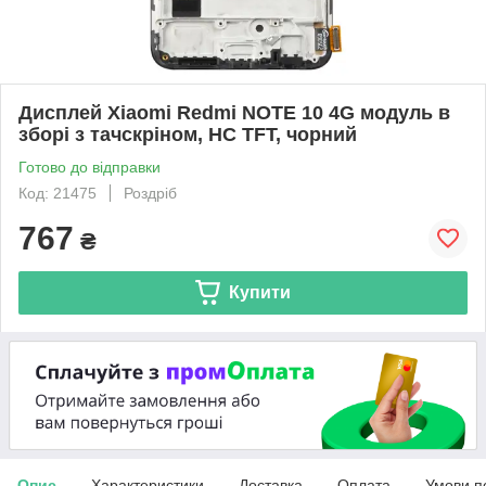
Дисплей Xiaomi Redmi NOTE 10 4G модуль в
зборі з тачскріном, HC TFT, чорний
Готово до відправки
Код: 21475
Роздріб
767
₴
Купити
Опис
Характеристики
Доставка
Оплата
Умови п