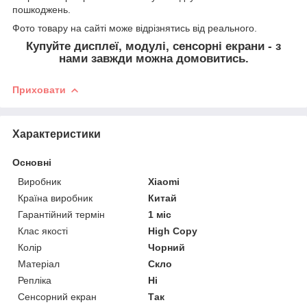
пошкоджень.
Фото товару на сайті може відрізнятись від реального.
Купуйте дисплеї, модулі, сенсорні екрани - з
нами завжди можна домовитись.
Приховати
Характеристики
Основні
Виробник
Xiaomi
Країна виробник
Китай
Гарантійний термін
1 міс
Клас якості
High Copy
Колір
Чорний
Матеріал
Скло
Репліка
Ні
Сенсорний екран
Так