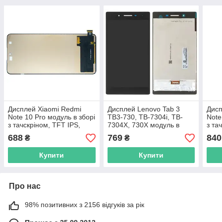
Дисплей Xiaomi Redmi
Дисплей Lenovo Tab 3
Дисп
Note 10 Pro модуль в зборі
TB3-730, TB-7304i, TB-
Note
з тачскріном, TFT IPS,
7304X, 730X модуль в
з та
чорний
зборі з тачскріном, чорний
чор
688
769
840
₴
₴
Купити
Купити
Про нас
98% позитивних з 2156 відгуків за рік