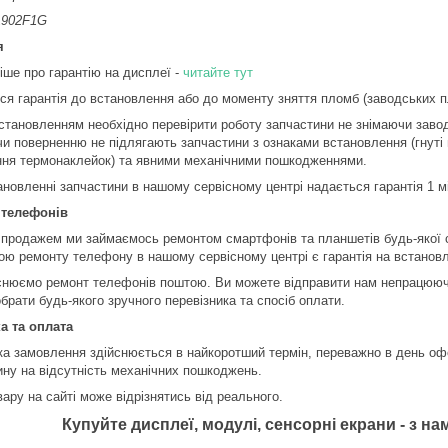
902F1G
я
іше про гарантію на дисплеї -
читайте тут
ся гарантія до встановлення або до моменту зняття пломб (заводських пл
становленням необхідно перевірити роботу запчастини не знімаючи завод
чи поверненню не підлягають запчастини з ознаками встановлення (гнуті 
ння термонаклейок) та явними механічними пошкодженнями.
ановленні запчастини в нашому сервісному центрі надається гарантія 1 м
 телефонів
 продажем ми займаємось ремонтом смартфонів та планшетів будь-якої 
ою ремонту телефону в нашому сервісному центрі є гарантія на встановл
снюємо ремонт телефонів поштою. Ви можете відправити нам непрацюючи
брати будь-якого зручного перевізника та спосіб оплати.
а та оплата
ка замовлення здійснюється в найкоротший термін, переважно в день оф
ину на відсутність механічних пошкоджень.
ару на сайті може відрізнятись від реального.
Купуйте дисплеї, модулі, сенсорні екрани - з 