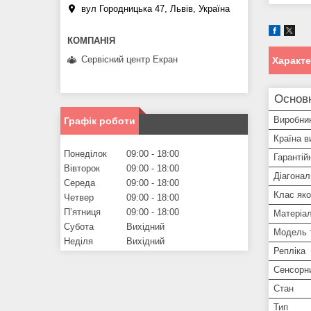
вул Городницька 47, Львів, Україна
Сервісний центр Екран
Характ
Основ
Виробни
Графік роботи
Країна в
Понеділок
09:00
18:00
Гарантій
Вівторок
09:00
18:00
Діагонал
Середа
09:00
18:00
Клас яко
Четвер
09:00
18:00
Пʼятниця
09:00
18:00
Матеріа
Субота
Вихідний
Модель 
Неділя
Вихідний
Репліка
Сенсорн
Стан
Тип