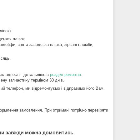
івок).
ських плівок.
шлейфи, знята заводська плівка, зірвані пломби,
ісяць.
складності - детальніше в
розділі ремонтів
.
ену запчастину терміном 30 днів.
й телефон, ми відремонтуємо і відправимо його Вам.
ормлення замовлення. При отримані потрібно перевіряти
нами завжди можна домовитись.