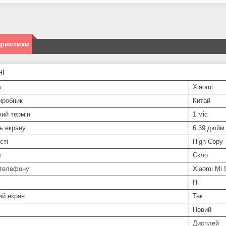
еристики
ні
к
Xiaomi
иробник
Китай
ний термін
1 міс
ь екрану
6.39 дюйм
сті
High Copy
л
Скло
телефону
Xiaomi Mi 
Ні
ий екран
Так
Новий
Дисплей