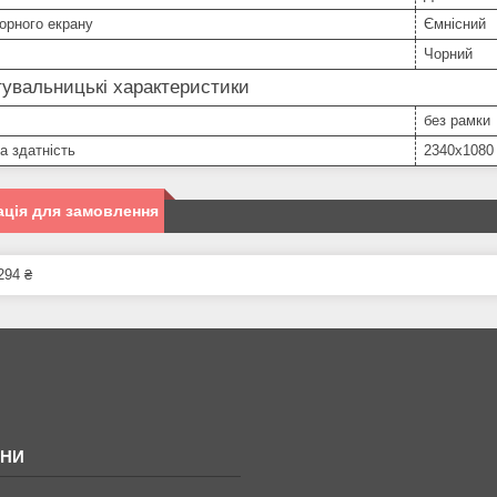
орного екрану
Ємнісний
Чорний
увальницькі характеристики
без рамки
а здатність
2340x1080
ція для замовлення
294 ₴