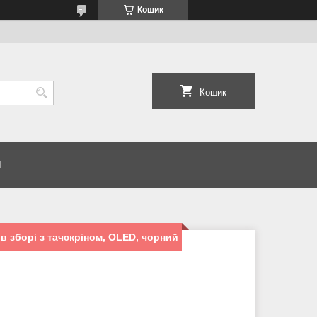
Кошик
Кошик
И
в зборі з тачскріном, OLED, чорний