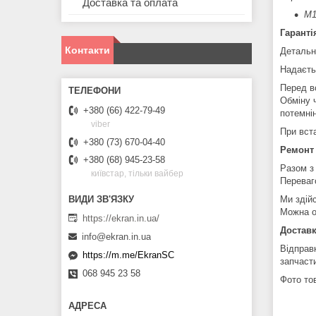
Доставка та оплата
M1
Гаранті
Контакти
Детальн
Надаєть
Перед в
Обміну 
+380 (66) 422-79-49
потемні
viber
При вст
+380 (73) 670-04-40
Ремонт
+380 (68) 945-23-58
Разом з
київстар, тільки вайбер
Переваг
Ми здій
Можна о
https://ekran.in.ua/
Доставк
info@ekran.in.ua
Відправ
https://m.me/EkranSC
запчаст
068 945 23 58
Фото тов