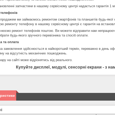
ановленні запчастини в нашому сервісному центрі надається гарантія 1 м
 телефонів
 продажем ми займаємось ремонтом смартфонів та планшетів будь-якої 
ою ремонту телефону в нашому сервісному центрі є гарантія на встановл
снюємо ремонт телефонів поштою. Ви можете відправити нам непрацюючи
брати будь-якого зручного перевізника та спосіб оплати.
а та оплата
ка замовлення здійснюється в найкоротший термін, переважно в день оф
ину на відсутність механічних пошкоджень.
ару на сайті може відрізнятись від реального.
Купуйте дисплеї, модулі, сенсорні екрани - з 
еристики
ні