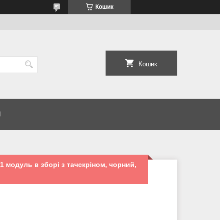
Кошик
Кошик
И
1 модуль в зборі з тачскріном, чорний,