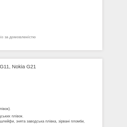
нів
за домовленістю
G11, Nokia G21
івок).
ських плівок.
шлейфи, знята заводська плівка, зірвані пломби,