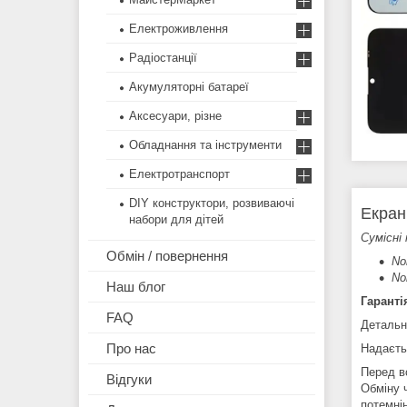
Електроживлення
Радіостанції
Акумуляторні батареї
Аксесуари, різне
Обладнання та інструменти
Електротранспорт
DIY конструктори, розвиваючі
Екран
набори для дітей
Сумісні 
Обмін / повернення
No
No
Наш блог
Гаранті
FAQ
Детальн
Про нас
Надаєть
Перед в
Відгуки
Обміну 
потемні