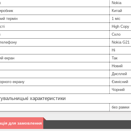
к
Nokia
иробник
Китай
ний термін
1 міс
сті
High Copy
л
Скло
телефону
Nokia G21
Ні
ий екран
Так
Новий
Дисплей
орного екрану
Ємнісний
Чорний
увальницькі характеристики
без рамки
ція для замовлення