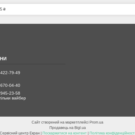
5 ₴
 422-79-49
 670-04-40
 945-23-58
 тільки вайбер
Сайт створений на маркетплейсі
Prom.ua
Продавець на Bigl.ua
Сервісний центр Екран |
Поскаржитися на контент
|
Політика конфіденційност