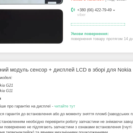
+380 (66) 422-79-49
viber
повернення товару протягом 14 д
ний модуль сенсор + дисплей LCD в зборі для Nokia 
моделі:
kia G21
kia G11
я
іше про гарантію на дисплеї -
читайте тут
ся гарантія до встановлення або до моменту зняття пломб (заводських пл
становленням необхідно перевірити роботу запчастини не знімаючи завод
чи поверненню не підлягають запчастини з ознаками встановлення (гнуті 
ння термонаклейок) та явними механічними пошкодженнями.