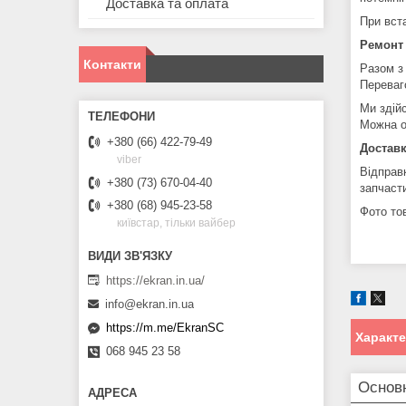
Доставка та оплата
При вст
Ремонт
Контакти
Разом з
Переваг
Ми здій
Можна о
+380 (66) 422-79-49
Доставк
viber
Відправ
+380 (73) 670-04-40
запчаст
+380 (68) 945-23-58
Фото тов
київстар, тільки вайбер
https://ekran.in.ua/
info@ekran.in.ua
https://m.me/EkranSC
Характ
068 945 23 58
Основ