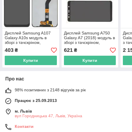
Дисплей Samsung A107
Дисплей Samsung A750
Дис
Galaxy A10s модуль в
Galaxy A7 (2018) модуль в
Gala
зборі з тачскріном,
зборі з тачскріном,
з та
чорний, TFT
чорний, TFT AAA
чор
403
621
2 1
₴
₴
Купити
Купити
Про нас
98% позитивних з 2148 відгуків за рік
Працює з 25.09.2013
м. Львів
вул Городницька 47, Львів, Україна
Контакти