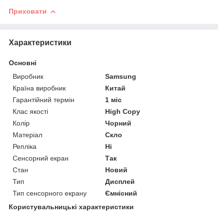
Приховати
Характеристики
Основні
Виробник
Samsung
Країна виробник
Китай
Гарантійний термін
1 міс
Клас якості
High Copy
Колір
Чорний
Матеріал
Скло
Репліка
Ні
Сенсорний екран
Так
Стан
Новий
Тип
Дисплей
Тип сенсорного екрану
Ємнісний
Користувальницькі характеристики