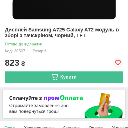
Дисплей Samsung A725 Galaxy A72 модуль в
зборі з тачскріном, чорний, TFT
Готово до відправки
Код: 20507
Роздріб
823
₴
Купити
Опис
Характеристики
Доставка
Оплата
Умови п