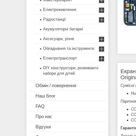
Електроживлення
Радіостанції
Акумуляторні батареї
Аксесуари, різне
Обладнання та інструменти
Електротранспорт
DIY конструктори, розвиваючі
Екран
набори для дітей
Origi
Обмін / повернення
Сумісні 
Hu
Наш блог
Партно
FAQ
CO
CO
Про нас
CO
Відгуки
Гаранті
Детальн