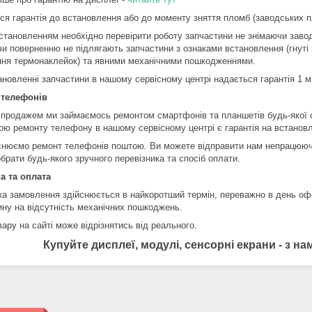
ся гарантія до встановлення або до моменту зняття пломб (заводських пл
становленням необхідно перевірити роботу запчастини не знімаючи завод
чи поверненню не підлягають запчастини з ознаками встановлення (гнуті 
ння термонаклейок) та явними механічними пошкодженнями.
ановленні запчастини в нашому сервісному центрі надається гарантія 1 м
 телефонів
 продажем ми займаємось ремонтом смартфонів та планшетів будь-якої 
ою ремонту телефону в нашому сервісному центрі є гарантія на встановл
снюємо ремонт телефонів поштою. Ви можете відправити нам непрацюючи
брати будь-якого зручного перевізника та спосіб оплати.
а та оплата
ка замовлення здійснюється в найкоротший термін, переважно в день оф
ину на відсутність механічних пошкоджень.
ару на сайті може відрізнятись від реального.
Купуйте дисплеї, модулі, сенсорні екрани - з 