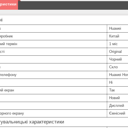
еристики
ні
к
Huawei
иробник
Китай
ний термін
1 міс
сті
Original
Чорний
л
Скло
телефону
Huawei Hon
Ні
ий екран
Так
Новий
Дисплей
орного екрану
Ємнісний
увальницькі характеристики