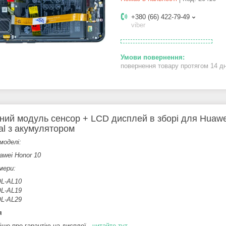
+380 (66) 422-79-49
viber
повернення товару протягом 14 д
ний модуль сенсор + LCD дисплей в зборі для Huawei
nal з акумулятором
моделі:
awei Honor 10
мери:
L-AL10
L-AL19
L-AL29
я
іше про гарантію на дисплеї -
читайте тут