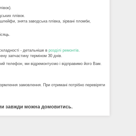
івок).
ських плівок.
шлейфи, знята заводська плівка, зірвані пломби,
ісяць.
складності - детальніше в
розділі ремонтів
.
ену запчастину терміном 30 днів.
й телефон, ми відремонтуємо і відправимо його Вам.
ормлення замовлення. При отримані потрібно перевіряти
нами завжди можна домовитись.