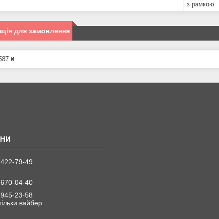
з рамкою
ція для замовлення
587 ₴
 422-79-49
 670-04-40
 945-23-58
 тільки вайбер