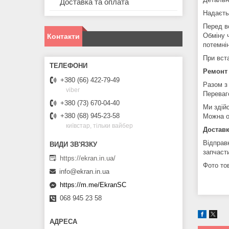
Доставка та оплата
Надаєть
Перед в
Обміну 
Контакти
потемні
При вст
Ремонт
+380 (66) 422-79-49
Разом з
viber
Переваг
+380 (73) 670-04-40
Ми здій
+380 (68) 945-23-58
Можна о
київстар, тільки вайбер
Доставк
Відправ
запчаст
https://ekran.in.ua/
Фото тов
info@ekran.in.ua
https://m.me/EkranSC
068 945 23 58