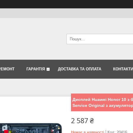
РЕМОНТ
ГАРАНТІЯ
ДОСТАВКА ТА ОПЛАТА
КОНТАКТ
Дисплей Huawei Honor 10 з б
Service Original з акумулято
2 587 ₴
Немає в наявності
Код:
20416