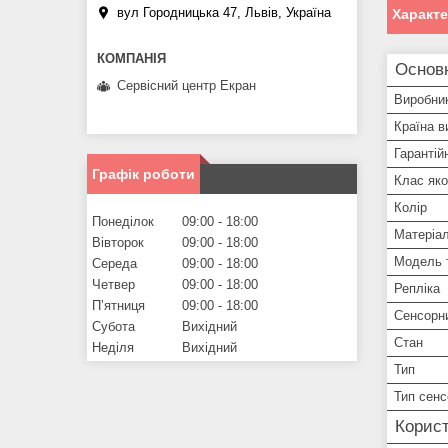
вул Городницька 47, Львів, Україна
Характ
Основ
Сервісний центр Екран
Виробни
Країна в
Гарантій
Графік роботи
Клас яко
Колір
Понеділок
09:00
18:00
Матеріа
Вівторок
09:00
18:00
Модель 
Середа
09:00
18:00
Четвер
09:00
18:00
Репліка
Пʼятниця
09:00
18:00
Сенсорн
Субота
Вихідний
Стан
Неділя
Вихідний
Тип
Тип сенс
Корист