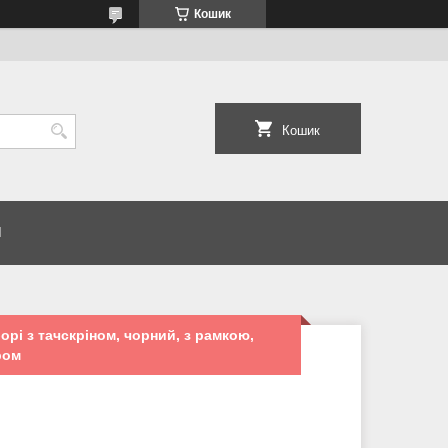
Кошик
Кошик
И
орі з тачскріном, чорний, з рамкою,
ром