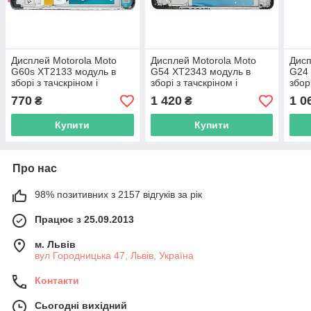
Дисплей Motorola Moto
Дисплей Motorola Moto
Дисп
G60s XT2133 модуль в
G54 XT2343 модуль в
G24 
зборі з тачскріном і
зборі з тачскріном і
збор
рамкою, Original PRC,
рамкою, Original PRC,
рамк
770
1 420
1 0
₴
₴
чорний
чорний
PRC
Купити
Купити
Про нас
98% позитивних з 2157 відгуків за рік
Працює з 25.09.2013
м. Львів
вул Городницька 47, Львів, Україна
Контакти
Сьогодні вихідний