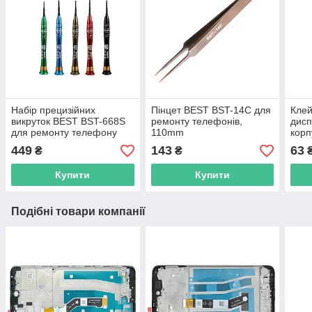
Набір прецизійних
Пінцет BEST BST-14C для
Клей
викруток BEST BST-668S
ремонту телефонів,
дисп
для ремонту телефону
110mm
корп
план
449
143
63
₴
₴
Купити
Купити
Подібні товари компанії