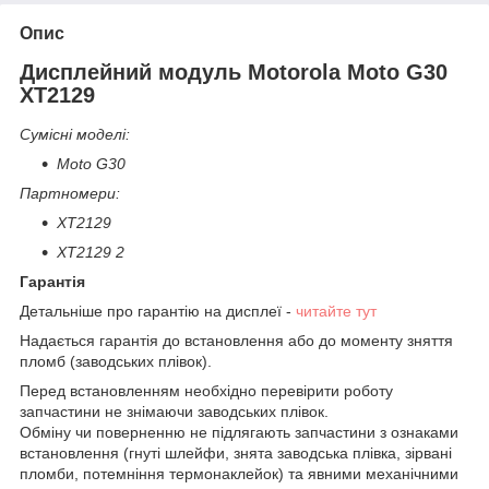
Опис
Дисплейний модуль Motorola Moto G30
XT2129
Сумісні моделі:
Moto G30
Партномери:
XT2129
XT2129 2
Гарантія
Детальніше про гарантію на дисплеї -
читайте тут
Надається гарантія до встановлення або до моменту зняття
пломб (заводських плівок).
Перед встановленням необхідно перевірити роботу
запчастини не знімаючи заводських плівок.
Обміну чи поверненню не підлягають запчастини з ознаками
встановлення (гнуті шлейфи, знята заводська плівка, зірвані
пломби, потемніння термонаклейок) та явними механічними