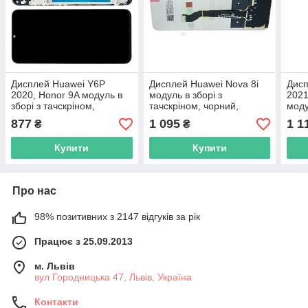
Дисплей Huawei Y6P
Дисплей Huawei Nova 8i
Дисп
2020, Honor 9A модуль в
модуль в зборі з
202
зборі з тачскріном,
тачскріном, чорний,
моду
чорний, з рамкою, Original
Original PRC
тачс
877
1 095
1 1
₴
₴
PRC
чор
Купити
Купити
Про нас
98% позитивних з 2147 відгуків за рік
Працює з 25.09.2013
м. Львів
вул Городницька 47, Львів, Україна
Контакти