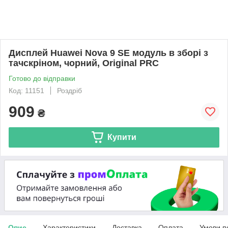
Дисплей Huawei Nova 9 SE модуль в зборі з
тачскріном, чорний, Original PRC
Готово до відправки
Код: 11151
Роздріб
909
₴
Купити
Опис
Характеристики
Доставка
Оплата
Умови п