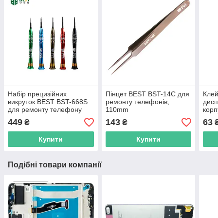
Набір прецизійних
Пінцет BEST BST-14C для
Клей
викруток BEST BST-668S
ремонту телефонів,
дисп
для ремонту телефону
110mm
корп
план
449
143
63
₴
₴
Купити
Купити
Подібні товари компанії