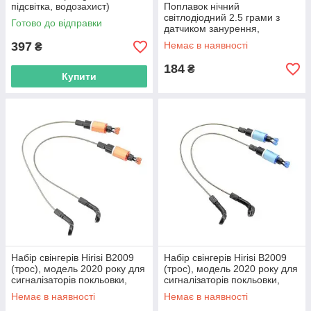
підсвітка, водозахист)
Поплавок нічний
світлодіодний 2.5 грами з
Готово до відправки
датчиком занурення,
батарейка CR425 в
397
Немає в наявності
₴
комплекті, колір чорни
184
₴
Купити
Набір свінгерів Hirisi B2009
Набір свінгерів Hirisi B2009
(трос), модель 2020 року для
(трос), модель 2020 року для
сигналізаторів покльовки,
сигналізаторів покльовки,
2шт. Помаранчевого кольору
2шт. жовтого кольору
Немає в наявності
Немає в наявності