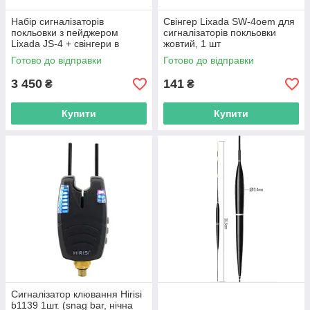
Набір сигналізаторів
Свінгер Lixada SW-4oem для
покльовки з пейджером
сигналізаторів покльовки
Lixada JS-4 + свінгери в
жовтий, 1 шт
комплекті
Готово до відправки
Готово до відправки
3 450
141
₴
₴
Купити
Купити
Сигналізатор клювання Hirisi
b1139 1шт. (snag bar, нічна