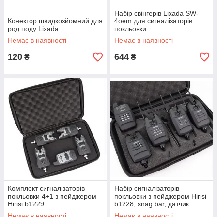
Набір свінгерів Lixada SW-
Конектор швидкозйомний для
4oem для сигналізаторів
род поду Lixada
покльовки
Немає в наявності
Немає в наявності
120
644
₴
₴
Комплект сигналізаторів
Набір сигналізаторів
покльовки 4+1 з пейджером
покльовки з пейджером Hirisi
Hirisi b1229
b1228, snag bar, датчик
вудилища, нічна підсвітка
Немає в наявності
Немає в наявності