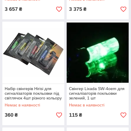
3 657
3 375
₴
₴
Набір свінгерів Hirisi для
Свінгер Lixada SW-4oem для
сигналізаторів покльовки під
сигналізаторів покльовки
світлячок 4шт різного кольору
зелений, 1 шт
Немає в наявності
Немає в наявності
360
115
₴
₴