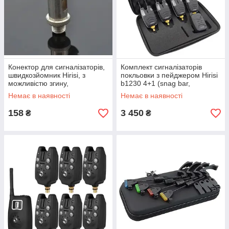
Конектор для сигналізаторів,
Комплект сигналізаторів
швидкозйомник Hirisi, з
покльовки з пейджером Hirisi
можливістю згину,
b1230 4+1 (snag bar,
нержавіюча сталь
повністю водозахищені)
Немає в наявності
Немає в наявності
158
3 450
₴
₴