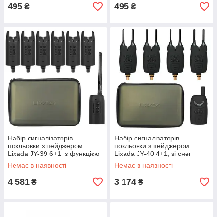
495
495
₴
₴
Набір сигналізаторів
Набір сигналізаторів
покльовки з пейджером
покльовки з пейджером
Lixada JY-39 6+1, з функцією
Lixada JY-40 4+1, зі снег
вибору кольору
барами
Немає в наявності
Немає в наявності
4 581
3 174
₴
₴