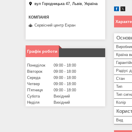
вул Городницька 47, Львів, Україна
Характ
Сервісний центр Екран
Основн
Виробни
Графік роботи
Країна в
Гарантій
Понеділок
09:00
18:00
Радіус ді
Вівторок
09:00
18:00
Середа
09:00
18:00
Стан
Четвер
09:00
18:00
Тип
Пʼятниця
09:00
18:00
Тип сигна
Субота
Вихідний
Неділя
Вихідний
Колір
Корист
Вид