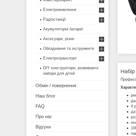
Електроживлення
Радіостанції
Акумуляторні батареї
Аксесуари, різне
Обладнання та інструменти
Електротранспорт
DIY конструктори, розвиваючі
Набір
набори для дітей
Професій
Обмін / повернення
Характе
ре
Наш блог
да
FAQ
4 
да
Про нас
ро
ні
Відгуки
10
па