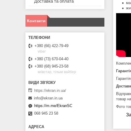
Доставка та оплата
ма
жи
Контакти
+380 (66) 422-79-49
viber
+380 (73) 670-04-40
Комплек
+380 (68) 945-23-58
Гаранті
київстар, тільки вайбер
Гарантія
Доставк
https://ekran.in.ua/
Відправ
info@ekran.in.ua
товар н
https://m.me/EkranSC
Фото тов
068 945 23 58
З