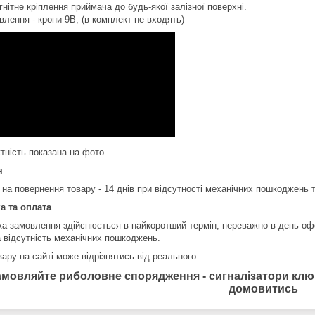
гнітне кріплення приймача до будь-якої залізної поверхні.
влення - крони 9В, (в комплект не входять)
тність показана на фото.
я
 на повернення товару - 14 днів при відсутності механічних пошкоджень 
а та оплата
ка замовлення здійснюється в найкоротший термін, переважно в день оф
а відсутність механічних пошкоджень.
ару на сайті може відрізнятись від реального.
амовляйте риболовне спорядження - сигналізатори клюв
домовитись