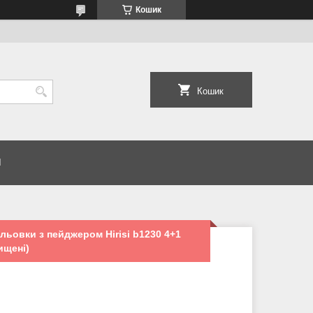
Кошик
Кошик
И
льовки з пейджером Hirisi b1230 4+1
ищені)