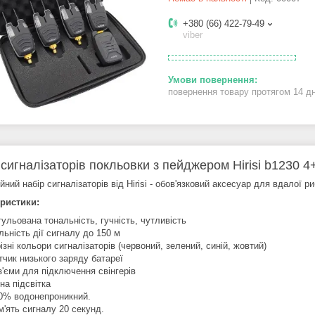
+380 (66) 422-79-49
viber
повернення товару протягом 14 д
 сигналізаторів покльовки з пейджером Hirisi b1230 4
ний набір сигналізаторів від Hirisi - обов'язковий аксесуар для вдалої р
ристики:
гульована тональність, гучність, чутливість
льність дії сигналу до 150 м
різні кольори сигналізаторів (червоний, зелений, синій, жовтий)
тчик низького заряду батареї
з'єми для підключення свінгерів
чна підсвітка
0% водонепроникний.
м'ять сигналу 20 секунд.