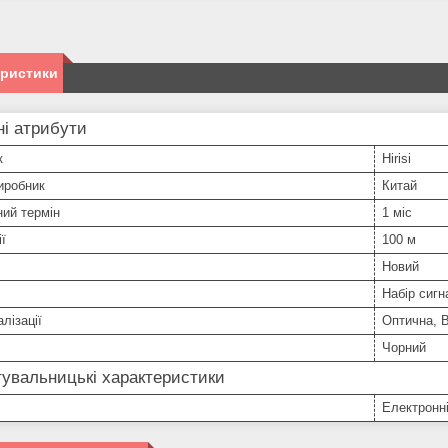
еристики
і атрибути
к
Hirisi
иробник
Китай
ний термін
1 міс
ї
100 м
Новий
Набір сигн
лізації
Оптична, В
Чорний
увальницькі характеристики
Електронн