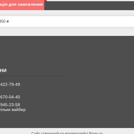
ція для замовлення
450 ₴
 422-79-49
 670-04-40
 945-23-58
 тільки вайбер
Сайт створений на маркетплейсі
Prom.ua