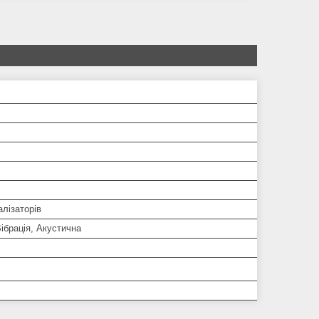
алізаторів
ібрація, Акустична
і