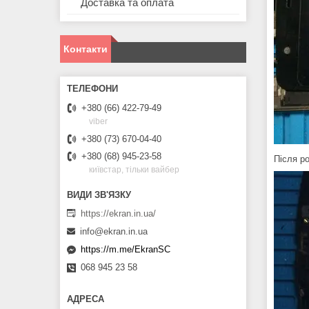
Доставка та оплата
Контакти
+380 (66) 422-79-49
viber
+380 (73) 670-04-40
+380 (68) 945-23-58
Після ро
київстар, тільки вайбер
https://ekran.in.ua/
info@ekran.in.ua
https://m.me/EkranSC
068 945 23 58