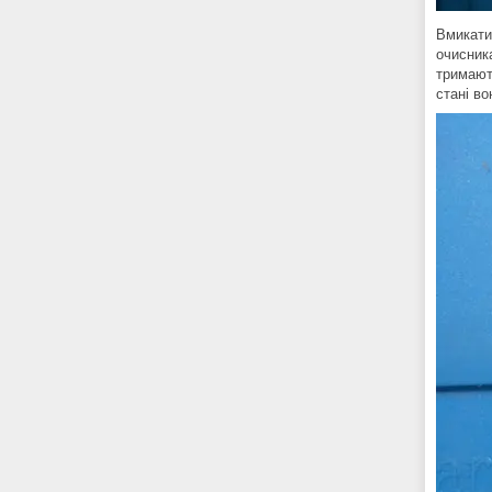
Вмикати
очисник
тримают
стані в