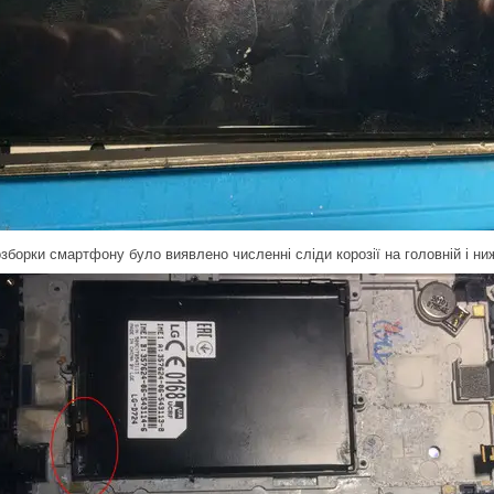
зборки смартфону було виявлено численні сліди корозії на головній і нижн