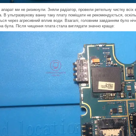
 апарат ми не ризикнули. Зняли радіатор, провели ретельну чистку всіх в
а. В ультразвукову ванну таку плату поміщати не рекомендується, оскіль
ься через агресивний вплив води. Взагалі, головним завданням було ніч
она була. Після чищення плата стала виглядати значно краще: