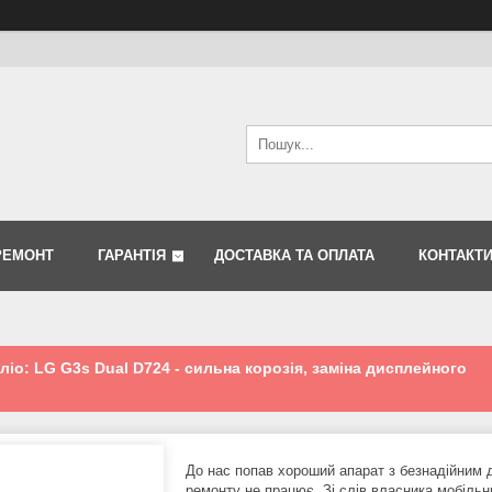
РЕМОНТ
ГАРАНТІЯ
ДОСТАВКА ТА ОПЛАТА
КОНТАКТ
іо: LG G3s Dual D724 - сильна корозія, заміна дисплейного
.
До нас попав хороший апарат з безнадійним д
ремонту не працює. Зі слів власника мобіль