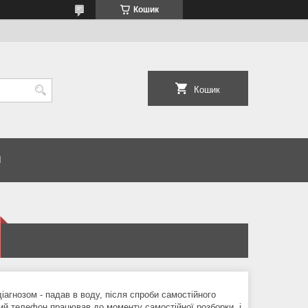
Кошик
Кошик
И
іагнозом - падав в воду, після спроби самостійного
ний телефон працював до моменту самостійної розборки, і