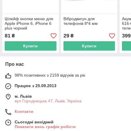
Шлейф кнопки меню для
Вібродвигун для
Акум
Apple iPhone 6, iPhone 6
телефонів 8*4 мм
616-
plus чорний
теле
81
29
399
₴
₴
Купити
Купити
Про нас
98% позитивних з 2159 відгуків за рік
Працює з 25.09.2013
м. Львів
вул Городницька 47, Львів, Україна
Контакти
Сьогодні вихідний
Показати весь графік роботи