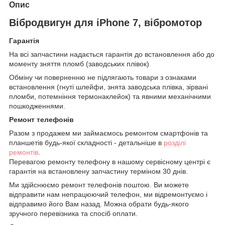
Опис
Вібродвигун для iPhone 7, вібромотор
Гарантія
На всі запчастини надається гарантія до встановлення або до
моменту зняття пломб (заводських плівок)
Обміну чи поверненню не підлягають товари з ознаками
встановлення (гнуті шлейфи, знята заводська плівка, зірвані
пломби, потемніння термонаклейок) та явними механічними
пошкодженнями.
Ремонт телефонів
Разом з продажем ми займаємось ремонтом смартфонів та
планшетів будь-якої складності - детальніше в
розділі
ремонтів
.
Перевагою ремонту телефону в нашому сервісному центрі є
гарантія на встановлену запчастину терміном 30 днів.
Ми здійснюємо ремонт телефонів поштою. Ви можете
відправити нам непрацюючий телефон, ми відремонтуємо і
відправимо його Вам назад. Можна обрати будь-якого
зручного перевізника та спосіб оплати.