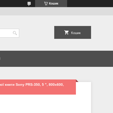
Кошик
Кошик
И
ї книги Sony PRS-350, 5 ", 800x600,