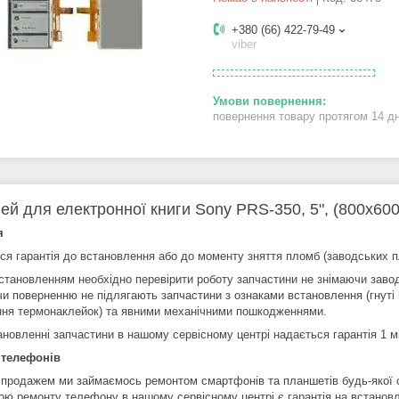
+380 (66) 422-79-49
viber
повернення товару протягом 14 д
ей для електронної книги Sony PRS-350, 5", (800x60
я
ся гарантія до встановлення або до моменту зняття пломб (заводських п
становленням необхідно перевірити роботу запчастини не знімаючи заво
чи поверненню не підлягають запчастини з ознаками встановлення (гнуті 
ння термонаклейок) та явними механічними пошкодженнями.
ановленні запчастини в нашому сервісному центрі надається гарантія 1 м
 телефонів
 продажем ми займаємось ремонтом смартфонів та планшетів будь-якої 
ою ремонту телефону в нашому сервісному центрі є гарантія на встановл