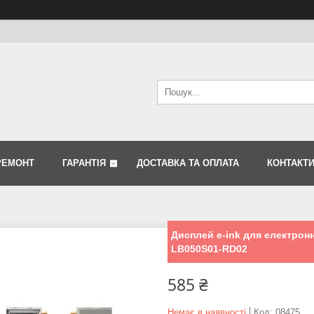
РЕМОНТ
ГАРАНТІЯ
ДОСТАВКА ТА ОПЛАТА
КОНТАКТ
Дисплей e-ink для електронно
LB050S01-RD02
585 ₴
Немає в наявності
Код:
08475