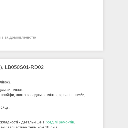
нів
за домовленістю
0), LB050S01-RD02
лівок).
дських плівок.
шлейфи, знята заводська плівка, зірвані пломби,
ісяць.
складності - детальніше в
розділі ремонтів
.
ену запчастину терміном 30 днів.