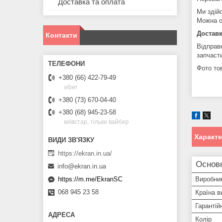
Доставка та оплата
Ми здій
Можна о
Доставк
Контакти
Відправ
запчаст
Фото тов
+380 (66) 422-79-49
viber
+380 (73) 670-04-40
+380 (68) 945-23-58
київстар, тільки вайбер
Характ
https://ekran.in.ua/
Основ
info@ekran.in.ua
Виробни
https://m.me/EkranSC
068 945 23 58
Країна в
Гарантій
Колір