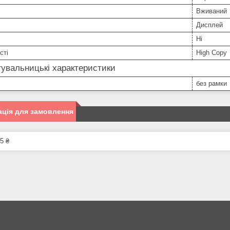
Вживаний
Дисплей
Ні
сті
High Copy
увальницькі характеристики
без рамки
ція для замовлення
5 ₴