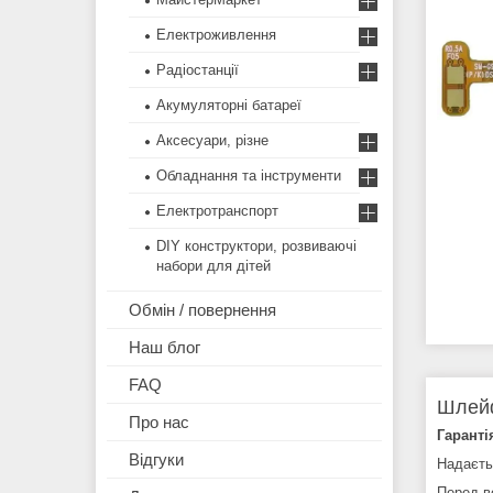
Електроживлення
Радіостанції
Акумуляторні батареї
Аксесуари, різне
Обладнання та інструменти
Електротранспорт
DIY конструктори, розвиваючі
набори для дітей
Обмін / повернення
Наш блог
FAQ
Шлейф
Про нас
Гаранті
Відгуки
Надаєть
Перед в