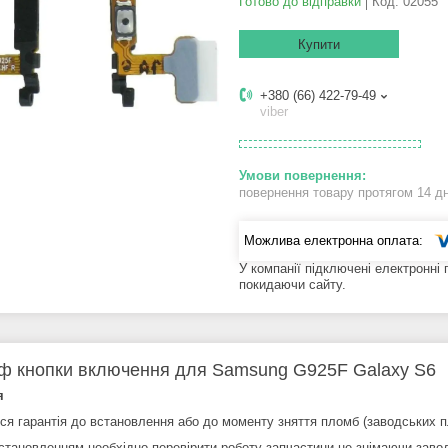
Готово до відправки
Код:
02055
Купити
+380 (66) 422-79-49
viber
повернення товару протягом 14 д
У компанії підключені електронні
покидаючи сайту.
 кнопки включення для Samsung G925F Galaxy S6
я
ся гарантія до встановлення або до моменту зняття пломб (заводських п
становленням необхідно перевірити роботу запчастини не знімаючи заво