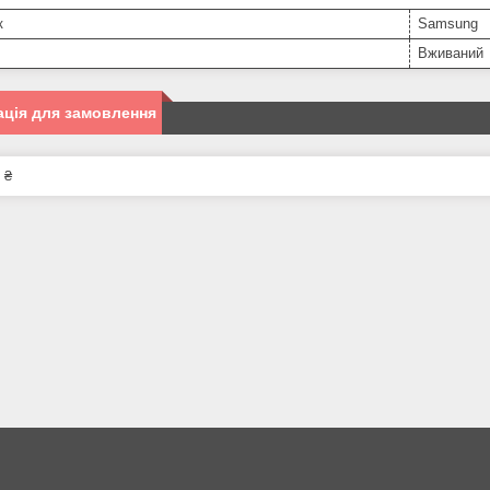
к
Samsung
Вживаний
ція для замовлення
 ₴