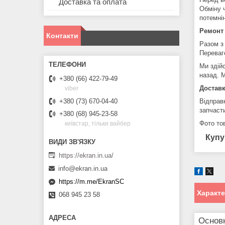
Доставка та оплата
Обміну 
потемні
Ремонт
Контакти
Разом з
Переваг
Ми здій
назад. М
+380 (66) 422-79-49
Доставк
viber
+380 (73) 670-04-40
Відправ
запчаст
+380 (68) 945-23-58
Фото тов
київстар, тільки вайбер
Купу
https://ekran.in.ua/
info@ekran.in.ua
https://m.me/EkranSC
Характ
068 945 23 58
Основ