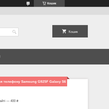
Кошик
Кошик
И
я телефону Samsung G925F Galaxy S6
айті — 400 ₴