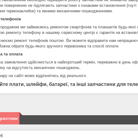
чи поверненню не підлягають запчастини з ознаками встановлення (гнуті 
ння термонаклейок) та явними механічними пошкодженнями.
 телефонів
 продажем ми займаємось ремонтом смартфонів та планшетів будь-якої 
ою ремонту телефону в нашому сервісному центрі є гарантія на встановл
снюємо ремонт телефонів поштою. Ви можете відправити нам непрацююч
ожна обрати будь-якого зручного перевізника та спосіб оплати.
а та оплата
ка замовлення здійснюється в найкоротший термін, переважно в день оф
ину на відсутність механічних пошкоджень.
ару на сайті може відрізнятись від реального.
йте плати, шлейфи, батареї, та інші запчастини для те
еристики
ні