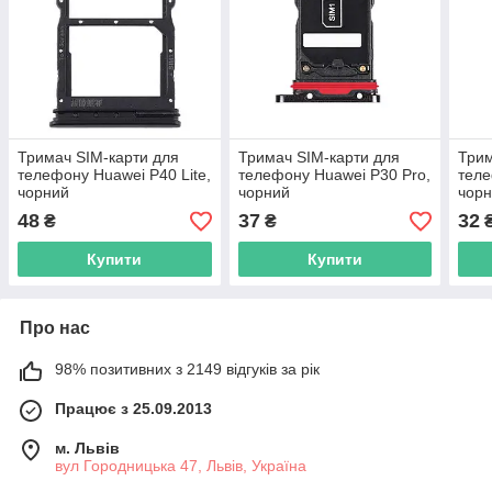
Тримач SIM-карти для
Тримач SIM-карти для
Трим
телефону Huawei P40 Lite,
телефону Huawei P30 Pro,
теле
чорний
чорний
чор
48
37
32
₴
₴
Купити
Купити
Про нас
98% позитивних з 2149 відгуків за рік
Працює з 25.09.2013
м. Львів
вул Городницька 47, Львів, Україна