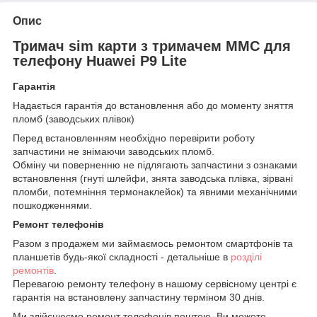
Опис
Тримач sim карти з тримачем ММС для
телефону Huawei P9 Lite
Гарантія
Надається гарантія до встановлення або до моменту зняття
пломб (заводських плівок)
Перед встановленням необхідно перевірити роботу
запчастини не знімаючи заводських пломб.
Обміну чи поверненню не підлягають запчастини з ознаками
встановлення (гнуті шлейфи, знята заводська плівка, зірвані
пломби, потемніння термонаклейок) та явними механічними
пошкодженнями.
Ремонт телефонів
Разом з продажем ми займаємось ремонтом смартфонів та
планшетів будь-якої складності - детальніше в
розділі
ремонтів
.
Перевагою ремонту телефону в нашому сервісному центрі є
гарантія на встановлену запчастину терміном 30 днів.
Ми здійснюємо ремонт телефонів поштою. Ви можете