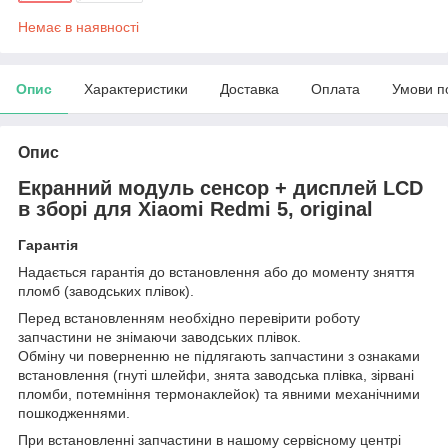
Немає в наявності
Опис
Характеристики
Доставка
Оплата
Умови п
Опис
Екранний модуль сенсор + дисплей LCD
в зборі для Xiaomi Redmi 5, original
Гарантія
Надається гарантія до встановлення або до моменту зняття
пломб (заводських плівок).
Перед встановленням необхідно перевірити роботу
запчастини не знімаючи заводських плівок.
Обміну чи поверненню не підлягають запчастини з ознаками
встановлення (гнуті шлейфи, знята заводська плівка, зірвані
пломби, потемніння термонаклейок) та явними механічними
пошкодженнями.
При встановленні запчастини в нашому сервісному центрі