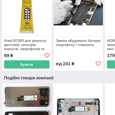
Клей B7000 для ремонту
Заміна вбудованої батареї
НОВ
дисплеїв, сенсорів,
смартфону / планшету
захи
корпусів, смартфонів та
якої
планшетів, прозорий, 15
69
179
₴
мл
241
від
₴
Купити
Подібні товари компанії