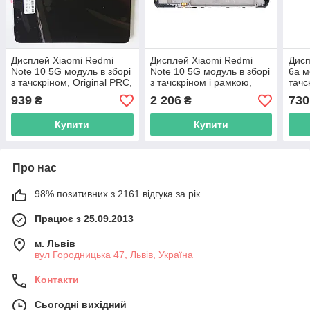
Дисплей Xiaomi Redmi
Дисплей Xiaomi Redmi
Дисп
Note 10 5G модуль в зборі
Note 10 5G модуль в зборі
6a м
з тачскріном, Original PRC,
з тачскріном і рамкою,
тачс
чорний
Original New, чорний
(пер
939
2 206
730
₴
₴
Купити
Купити
Про нас
98% позитивних з 2161 відгука за рік
Працює з 25.09.2013
м. Львів
вул Городницька 47, Львів, Україна
Контакти
Сьогодні вихідний