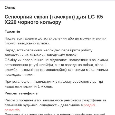
Опис
Сенсорний екран (тачскрін) для LG K5
X220 чорного кольору
Гарантія
Надається гарантія до встановлення або до моменту зняття
пломб (заводських плівок).
Перед встановленням необхідно перевірити роботу
запчастини не знімаючи заводських плівок.
Обміну чи поверненню не підлягають запчастини з ознаками
встановлення (гнуті шлейфи, знята заводська плівка, зірвані
пломби, потемніння термонаклейок) та явними механічними
пошкодженнями.
При встановленні запчастини в нашому сервісному центрі
надається гарантія 1 місяць.
Ремонт телефонів
Разом з продажем ми займаємось ремонтом смартфонів та
планшетів будь-якої складності - детальніше в
розділі
ремонтів
.
Перевагою ремонту телефону в нашому сервісному центрі