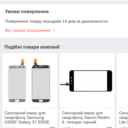
Умови повернення
Повернення товару впродовж 14 днів за домовленістю
Всі умови повернення
Подібні товари компанії
Сенсорний екран для
Сенсорний екран для
Сенс
смартфону Samsung
смартфону Xiaomi Redmi
смар
G935F Galaxy S7 EDGE,
6, тачскрін чорний
Lite
G935FD Galaxy S7 EDGE
тачс