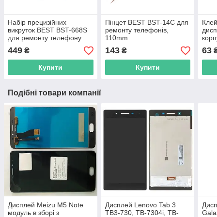
Набір прецизійних
Пінцет BEST BST-14C для
Клей
викруток BEST BST-668S
ремонту телефонів,
дисп
для ремонту телефону
110mm
корп
план
449
143
63
₴
₴
Купити
Купити
Подібні товари компанії
Дисплей Meizu M5 Note
Дисплей Lenovo Tab 3
Дис
модуль в зборі з
TB3-730, TB-7304i, TB-
Gala