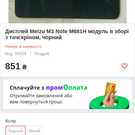
Дисплей Meizu M3 Note M681H модуль в зборі
з тачскріном, чорний
Немає в наявності
Код: 06926
Роздріб
851
₴
Колір
Чорний
Білий