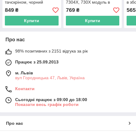
тачскріном, чорний
7304X, 730X модуль в
в зб
зборі з тачскріном, чорний
M33
849
769
565
₴
₴
Купити
Купити
Про нас
98% позитивних з 2151 відгука за рік
Працює з 25.09.2013
м. Львів
вул Городницька 47, Львів, Україна
Контакти
Сьогодні працює з 09:00 до 18:00
Показати весь графік роботи
Про нас