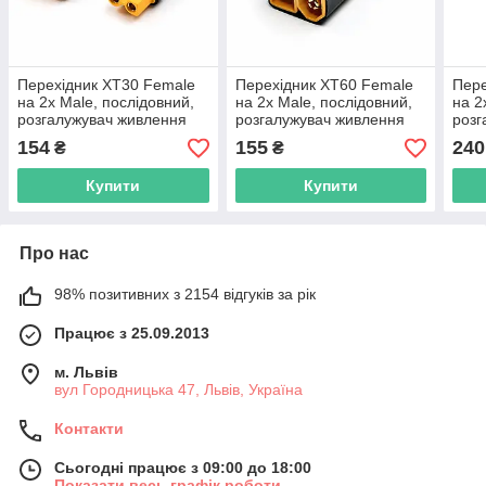
Перехідник XT30 Female
Перехідник XT60 Female
Пере
на 2х Male, послідовний,
на 2х Male, послідовний,
на 2
розгалужувач живлення
розгалужувач живлення
розг
FPV, електротранспорту
FPV, електротранспорту
FPV,
154
155
240
₴
₴
Купити
Купити
Про нас
98% позитивних з 2154 відгуків за рік
Працює з 25.09.2013
м. Львів
вул Городницька 47, Львів, Україна
Контакти
Сьогодні працює з 09:00 до 18:00
Показати весь графік роботи