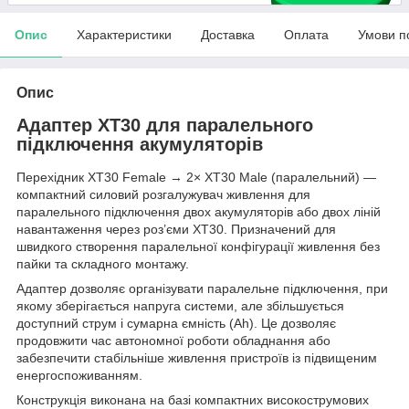
Опис
Характеристики
Доставка
Оплата
Умови п
Опис
Адаптер XT30 для паралельного
підключення акумуляторів
Перехідник XT30 Female → 2× XT30 Male (паралельний) —
компактний силовий розгалужувач живлення для
паралельного підключення двох акумуляторів або двох ліній
навантаження через роз’єми XT30. Призначений для
швидкого створення паралельної конфігурації живлення без
пайки та складного монтажу.
Адаптер дозволяє організувати паралельне підключення, при
якому зберігається напруга системи, але збільшується
доступний струм і сумарна ємність (Ah). Це дозволяє
продовжити час автономної роботи обладнання або
забезпечити стабільніше живлення пристроїв із підвищеним
енергоспоживанням.
Конструкція виконана на базі компактних високострумових