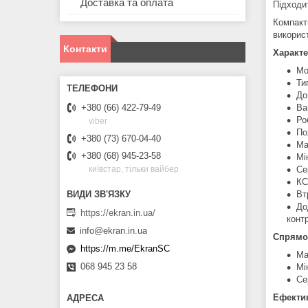
Доставка та оплата
Підходи
Компакт
викорис
Контакти
Характе
Мо
Ти
До
Ваг
+380 (66) 422-79-49
Ро
viber
По
+380 (73) 670-04-40
Ма
+380 (68) 945-23-58
Мі
Се
київстар, тільки вайбер
КС
Вт
До
https://ekran.in.ua/
конт
info@ekran.in.ua
Спрямова
https://m.me/EkranSC
Ма
068 945 23 58
Мі
Се
Ефектив