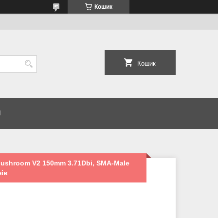
Кошик
Кошик
И
ushroom V2 150mm 3.71Dbi, SMA-Male
нів