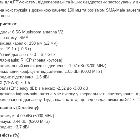
ть для FPV-систем, відеопередачі та інших бездротових застосувань у вк
на конструкція з довжиною кабелю 150 мм та роз’ємом SMA-Male забезпе
тання.
ристики:
дель: 6.5G Mushroom antenna V2
п роз’єму: SMA
вжина кабелю: 150 мм (±2 мм)
а: 19.1 г (±0.5 г)
бочий діапазон: 6.0 – 6.7 GHz
ляризація: RHCP (права кругова)
ксимальний коефіцієнт підсилення: 1.97 dBi (6700 MHz)
німальний коефіцієнт підсилення: 1.05 dBi (6000 MHz)
реднє підсилення: 1.3 dBi
Х (VSWR): ≤ 1.5
рати (Efficiency dB): в межах: -2.32 до -3.03 dB
даткова інформація: антена має високу універсальність застосування, а 
рольованого діапазону. Будь-яка частота, що відповідає вимогам S11 ≤ 
ність (Directivity):
ксимум: 4.09 dBi (6000 MHz)
німум: 3.44 dBi (6200 MHz)
реднє: ~3.7 dBi
ність (%):