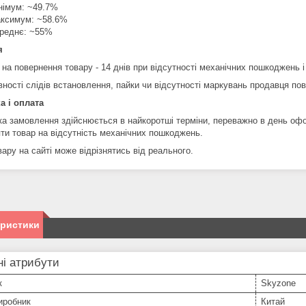
німум: ~49.7%
ксимум: ~58.6%
реднє: ~55%
я
 на повернення товару - 14 днів при відсутності механічних пошкоджень і
вності слідів встановлення, пайки чи відсутності маркувань продавця по
а і оплата
ка замовлення здійснюється в найкоротші терміни, переважно в день оф
яти товар на відсутність механічних пошкоджень.
ару на сайті може відрізнятись від реального.
еристики
і атрибути
к
Skyzone
иробник
Китай