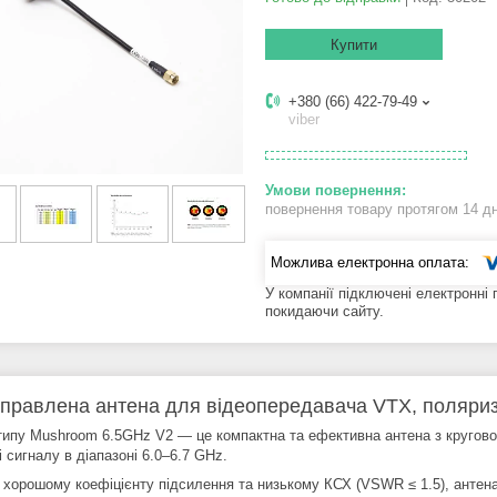
Купити
+380 (66) 422-79-49
viber
повернення товару протягом 14 д
У компанії підключені електронні
покидаючи сайту.
правлена антена для відеопередавача VTX, поляри
типу Mushroom 6.5GHz V2 — це компактна та ефективна антена з кругово
 сигналу в діапазоні 6.0–6.7 GHz.
 хорошому коефіцієнту підсилення та низькому КСХ (VSWR ≤ 1.5), антена