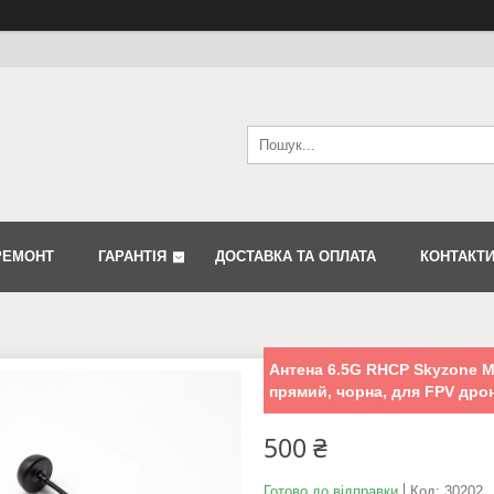
РЕМОНТ
ГАРАНТІЯ
ДОСТАВКА ТА ОПЛАТА
КОНТАКТ
Антена 6.5G RHCP Skyzone M
прямий, чорна, для FPV дро
500 ₴
Готово до відправки
Код:
30202