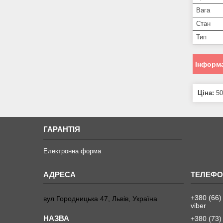
Вага
Стан
Тип
Інформа
Ціна:
50
ГАРАНТІЯ
Електронна форма
+380 (66)
вул Городницька 47, Львів, Україна
viber
+380 (73)