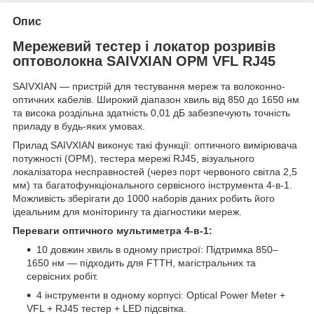
Опис
Мережевий тестер і локатор розривів
оптоволокна SAIVXIAN OPM VFL RJ45
SAIVXIAN — пристрій для тестування мереж та волоконно-
оптичних кабелів. Широкий діапазон хвиль від 850 до 1650 нм
та висока роздільна здатність 0,01 дБ забезпечують точність
приладу в будь-яких умовах.
Прилад SAIVXIAN виконує такі функції: оптичного вимірювача
потужності (OPM), тестера мережі RJ45, візуального
локалізатора несправностей (через порт червоного світла 2,5
мм) та багатофункціонального сервісного інструмента 4-в-1.
Можливість зберігати до 1000 наборів даних робить його
ідеальним для моніторингу та діагностики мереж.
Переваги оптичного мультиметра 4-в-1:
10 довжин хвиль в одному пристрої: Підтримка 850–
1650 нм — підходить для FTTH, магістральних та
сервісних робіт.
4 інструменти в одному корпусі: Optical Power Meter +
VFL + RJ45 тестер + LED підсвітка.