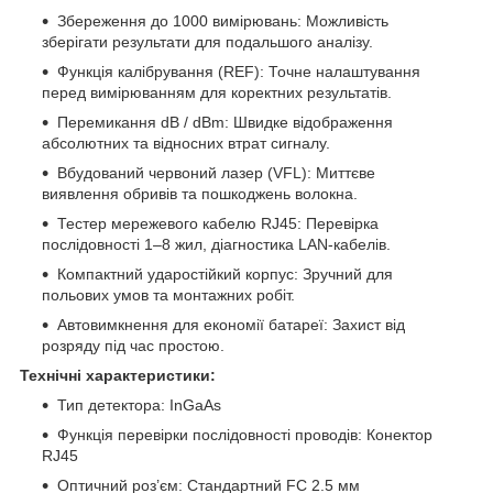
Збереження до 1000 вимірювань: Можливість
зберігати результати для подальшого аналізу.
Функція калібрування (REF): Точне налаштування
перед вимірюванням для коректних результатів.
Перемикання dB / dBm: Швидке відображення
абсолютних та відносних втрат сигналу.
Вбудований червоний лазер (VFL): Миттєве
виявлення обривів та пошкоджень волокна.
Тестер мережевого кабелю RJ45: Перевірка
послідовності 1–8 жил, діагностика LAN-кабелів.
Компактний ударостійкий корпус: Зручний для
польових умов та монтажних робіт.
Автовимкнення для економії батареї: Захист від
розряду під час простою.
Технічні характеристики:
Тип детектора: InGaAs
Функція перевірки послідовності проводів: Конектор
RJ45
Оптичний роз’єм: Стандартний FC 2.5 мм