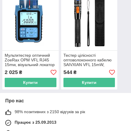
Мультитестер оптичний
Тестер цілісності
ZoeRax OPM VFL RJ45
оптоволоконного кабелю
15mw, візуальний локатор
SAIVXIAN VFL 15mW,
пошкоджень, вимірювач
лазерний локатор
2 025
544
₴
₴
потужності
пошкоджень для оптики
Купити
Купити
Про нас
98% позитивних з 2150 відгуків за рік
Працює з 25.09.2013