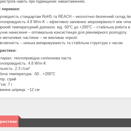
пристроїв навіть при підвищених навантаженнях.
 переваги:
дповідність стандартам RoHS та REACH – екологічно безпечний склад бе
плопровідність 4.8 W/m·K – ефективно заповнює мікронерівності між чіп
рокий температурний діапазон: від -50°C до +200°C – стабільна робота в
учне нанесення – оптимальна консистенція для рівномірного розподілу.
з металевих частинок – не викликає корозії.
вговічність – низька випаровуваність та стабільна структура з часом.
ристики:
теріал: теплопровідна силіконова паста
плопровідність: 4.8 W/m·K
льність: 2.3 г/см³
боча температура: -50…+200°C
лір: сірий
’єм: 7 г
вжина шприца: ~12 см
еристики