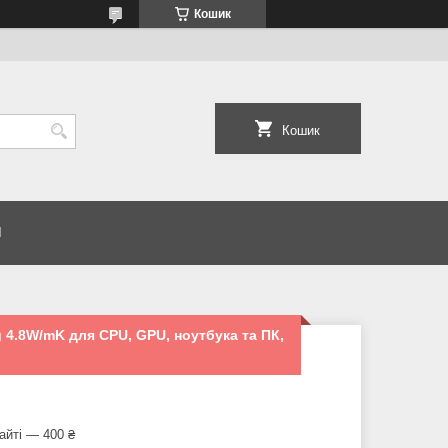
Кошик
Кошик
И
 4.8W/mK для CPU, GPU, ноутбука та ПК,
айті — 400 ₴