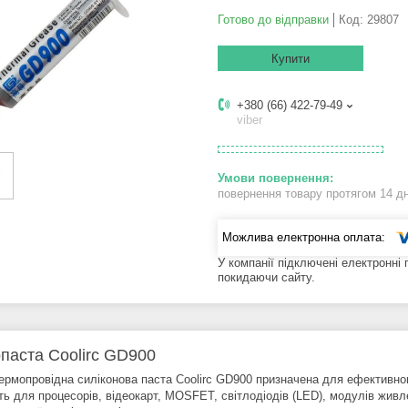
Готово до відправки
Код:
29807
Купити
+380 (66) 422-79-49
viber
повернення товару протягом 14 д
У компанії підключені електронні
покидаючи сайту.
паста Coolirc GD900
термопровідна силіконова паста Coolirc GD900 призначена для ефективног
ть для процесорів, відеокарт, MOSFET, світлодіодів (LED), модулів живл