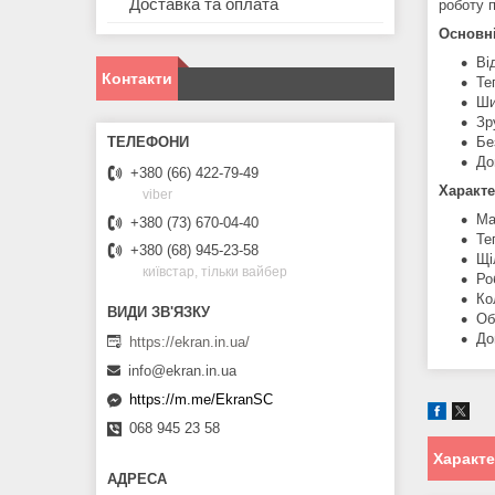
Доставка та оплата
роботу 
Основні
Ві
Контакти
Те
Ши
Зр
Бе
До
+380 (66) 422-79-49
Характе
viber
Ма
+380 (73) 670-04-40
Те
+380 (68) 945-23-58
Щі
київстар, тільки вайбер
Ро
Ко
Об
До
https://ekran.in.ua/
info@ekran.in.ua
https://m.me/EkranSC
068 945 23 58
Характ