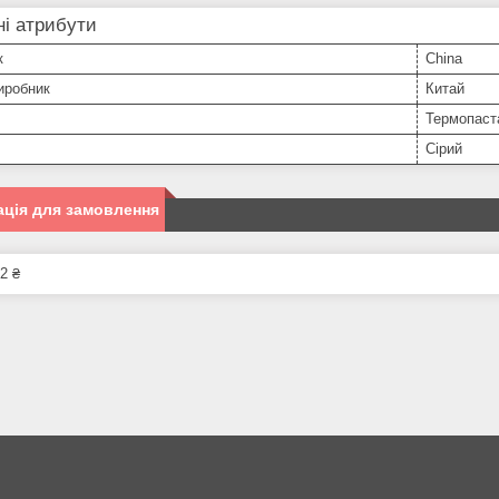
і атрибути
к
China
иробник
Китай
Термопаст
Сірий
ція для замовлення
2 ₴