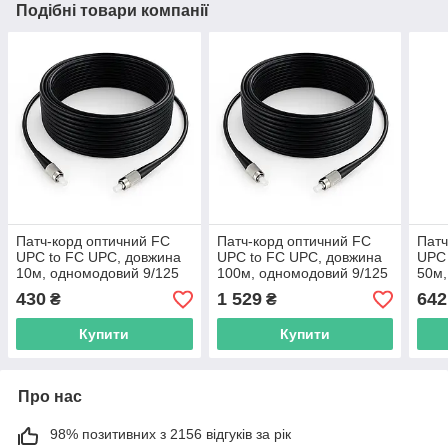
Подібні товари компанії
Патч-корд оптичний FC
Патч-корд оптичний FC
Патч
UPC to FC UPC, довжина
UPC to FC UPC, довжина
UPC 
10м, одномодовий 9/125
100м, одномодовий 9/125
50м,
3mm, чорний, для
3mm, чорний, для
3mm,
430
1 529
642
₴
₴
зовнішньої прокладки
зовнішньої прокладки
зовн
Купити
Купити
Про нас
98% позитивних з 2156 відгуків за рік