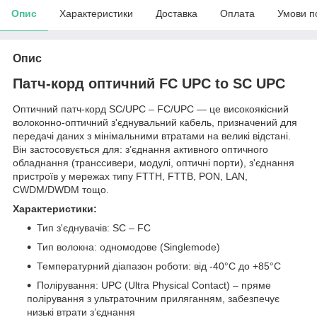
Опис
Характеристики
Доставка
Оплата
Умови п
Опис
Патч-корд оптичний FC UPC to SC UPC
Оптичний патч-корд SC/UPC – FC/UPC — це високоякісний
волоконно-оптичний з'єднувальний кабель, призначений для
передачі даних з мінімальними втратами на великі відстані.
Він застосовується для: з’єднання активного оптичного
обладнання (транссивери, модулі, оптичні порти), з'єднання
пристроїв у мережах типу FTTH, FTTB, PON, LAN,
CWDM/DWDM тощо.
Характеристики:
Тип з'єднувачів: SC – FC
Тип волокна: одномодове (Singlemode)
Температурний діапазон роботи: від -40°C до +85°C
Полірування: UPC (Ultra Physical Contact) – пряме
полірування з ультраточним приляганням, забезпечує
низькі втрати з’єднання