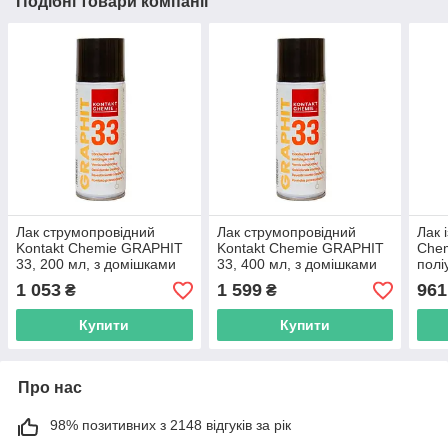
Подібні товари компанії
Лак струмопровідний
Лак струмопровідний
Лак 
Kontakt Chemie GRAPHIT
Kontakt Chemie GRAPHIT
Chem
33, 200 мл, з домішками
33, 400 мл, з домішками
полі
графітового порошку
графітового порошку
1 053
1 599
961
₴
₴
Купити
Купити
Про нас
98% позитивних з 2148 відгуків за рік