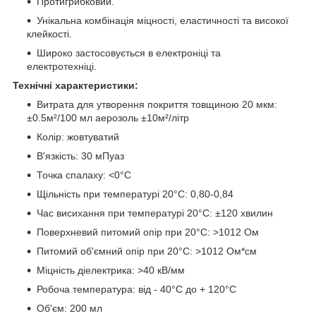
Протигрибковий.
Унікальна комбінація міцності, еластичності та високої
клейкості.
Широко застосовується в електроніці та
електротехніці.
Технічні характеристики:
Витрата для утворення покриття товщиною 20 мкм:
±0.5м²/100 мл аерозоль ±10м²/літр
Колір: жовтуватий
В'язкість: 30 мПуаз
Точка спалаху: <0°C
Щільність при температурі 20°C: 0,80-0,84
Час висихання при температурі 20°C: ±120 хвилин
Поверхневий питомий опір при 20°C: >1012 Ом
Питомий об'ємний опір при 20°C: >1012 Ом*см
Міцність діелектрика: >40 кВ/мм
Робоча температура: від - 40°С до + 120°С
Об'єм: 200 мл