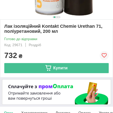
Лак ізоляційний Kontakt Chemie Urethan 71,
поліуретановий, 200 мл
Готово до відправки
Код: 29671
Роздріб
732
₴
Купити
Опис
Характеристики
Доставка
Оплата
Умови п