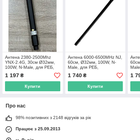
Антена 2380-2500Mhz
Антена 6000-6500MHz NJ,
Анте
YNX-2.4G, 30см Ø32мм,
60см, Ø32мм, 100W, N-
60см
100W, N-Male, для РЕБ,
Male, для РЕБ,
Male
всеспрямована,
всеспрямована,
всес
1 197
1 740
1 7
₴
₴
вертикальна поляризація
вертикальна поляризація
верт
Купити
Купити
Про нас
98% позитивних з 2148 відгуків за рік
Працює з 25.09.2013