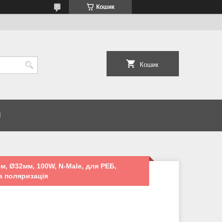
Кошик
Кошик
И
м, Ø32мм, 100W, N-Male, для РЕБ,
а поляризація