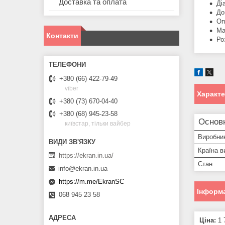
Доставка та оплата
Ді
До
Оп
Ма
Контакти
Ро
+380 (66) 422-79-49
viber
Характ
+380 (73) 670-04-40
+380 (68) 945-23-58
Основн
київстар, тільки вайбер
Виробни
Країна в
https://ekran.in.ua/
Стан
info@ekran.in.ua
https://m.me/EkranSC
Інформа
068 945 23 58
Ціна:
1 