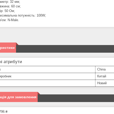
аметр: 32 мм;
вжина: 60 см;
ір: 50 Ом;
ксимальна потужність: 100W;
з'єм: N-Male.
еристики
і атрибути
к
China
иробник
Китай
Новий
ція для замовлення
796 ₴